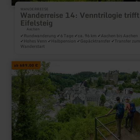
WANDERREISE
Wanderreise 14: Venntrilogie trifft
Eifelsteig
Aachen
✔Rundwanderung ✔6 Tage ✔ca. 96 km ✔Aachen bis Aachen
✔Hohes Venn ✔Halbpension ✔Gepäcktransfer ✔Transfer zum
Wanderstart
mehr
ab 689,00 €
erfahren
zu:
Wanderreise
21:
Eifelsteig
in
kurzen
Etappen
Monschau
-
Kloster
Steinfeld