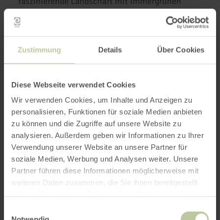
faszinierende Landschaft mit immergrünen
Wacholderbäumen und lilablühenden
Heidegräsern. Wacholderbäume sind
einzigartige Gewächse: Robust und doch
zypressenschlank, würzige Zutat für edle
Zustimmung
Details
Über Cookies
Köstlichkeiten. Und er wächst dort, wo es weite
Lichtungen gibt. Entstanden ist diese weite
Diese Webseite verwendet Cookies
Heidelandschaft durch eine besondere Form der
Landbewirtschaftung bis zum Ende der 1950er
Wir verwenden Cookies, um Inhalte und Anzeigen zu
Jahre, der sogenannten "Schiffelwirtschaft".
personalisieren, Funktionen für soziale Medien anbieten
zu können und die Zugriffe auf unsere Website zu
Vor allem im August und September - dann
analysieren. Außerdem geben wir Informationen zu Ihrer
Verwendung unserer Website an unsere Partner für
liefern sich die kleinen lila Blüten der
soziale Medien, Werbung und Analysen weiter. Unsere
Heidegräser mit dem grünen Wacholder ein
Partner führen diese Informationen möglicherweise mit
wunderschönes Farbenspiel.
weiteren Daten zusammen, die Sie ihnen bereitgestellt
haben oder die sie im Rahmen Ihrer Nutzung der Dienste
Mit etwas Glück begegnet man seltenen
gesammelt haben.
Schmetterlingen, andere scheue Bewohner
Einwilligungsauswahl
Notwendig