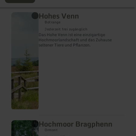
Hohes Venn
mehr
erfahren
Botrange
zu:
Hohes
Jederzeit frei zugänglich
Venn
Das Hohe Venn ist eine einzigartige
Hochmoorlandschaft und das Zuhause
seltener Tiere und Pflanzen.
Hochmoor Bragphenn
mehr
erfahren
Ormont
zu: