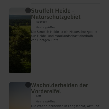
Struffelt Heide -
mehr
erfahren
Naturschutzgebiet
zu:
Struffelt
Roetgen
Heide
Heute geöffnet
-
Die Struffelt Heide ist ein Naturschutzgebiet
Naturschutzgebiet
aus Heide- und Moorlandschaft oberhalb
von Roetgen-Rott.
Wacholderheiden der
mehr
erfahren
Vordereifel
zu:
Wacholderheiden
Arft
der
Heute geöffnet
Vordereifel
Die Wacholderheiden in Langscheid, Arft und