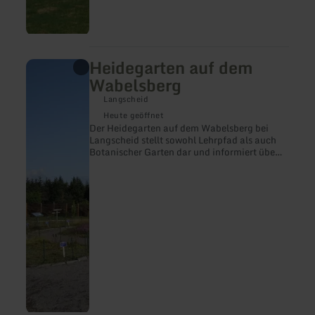
Heidegarten auf dem
mehr
erfahren
Wabelsberg
zu:
Heidegarten
Langscheid
auf
Heute geöffnet
dem
Der Heidegarten auf dem Wabelsberg bei
Wabelsberg
Langscheid stellt sowohl Lehrpfad als auch
Botanischer Garten dar und informiert über
die charakteristischen Pflanzenarten der
Heide.