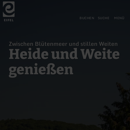
Zurück
Zum Hauptinhalt springen
Zur Suche springen
Zur Hauptnavigation springe
Zum Footer springen
zur
Startseite
BUCHEN
SUCHE
MENÜ
Zwischen Blütenmeer und stillen Weiten
Heide und Weite
genießen