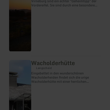
Virneburg sind ein echter "Geheimtipp" der
Vordereifel. Sie sind durch eine besondere
Form der Landbewirtschaftung, der
sogenannten "Schiffelwirtschaft" entstanden
und beherbergen heute eine Vielzahl seltener
und geschützer Tier- und Pflanzenarten.
Wacholderhütte
mehr
erfahren
Langscheid
zu:
Eingebettet in den wunderschönen
Wacholderhütte
Wacholderheiden findet sich die urige
Wacholderhütte mit einer herrlichen
Aussicht. Von hier aus hat man zu Fuß viele
herrliche Wandermöglichkeiten mitunter die
Traumpfade und das kleine Traumpfädchen.
Der gemütliche Gastraum und die
Sommerterrasse laden nach einer
Wanderung bei einem frisch gezapften Bier