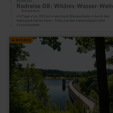
RADREISE
Radreise 08: Wildnis-Wasser-Weit
Blankenheim
✔6 Tage ✔ca. 225 km ✔von/nach Blankenheim ✔durch den
Naturpark Hohes Venn - Eifel und den Nationalpark Eifel
✔Lunchpakete
mehr
ab 819,00 €
erfahren
zu:
Wanderreise
14:
Venntrilogie
trifft
Eifelsteig