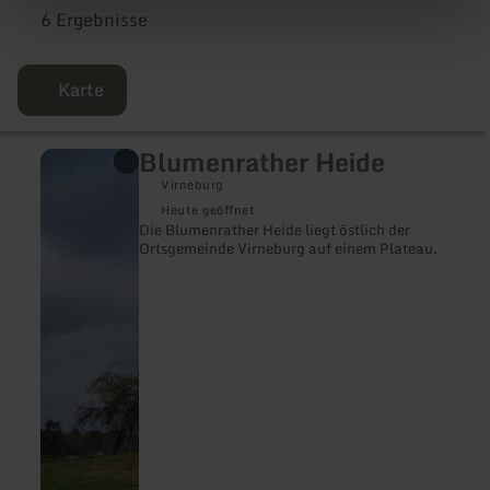
6 Ergebnisse
Karte
Blumenrather Heide
mehr
erfahren
Virneburg
zu:
Blumenrather
Heute geöffnet
Heide
Die Blumenrather Heide liegt östlich der
Ortsgemeinde Virneburg auf einem Plateau.