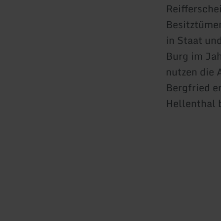
Reiffersche
Besitztümer
in Staat un
Burg im Jah
nutzen die A
Bergfried e
Hellenthal 