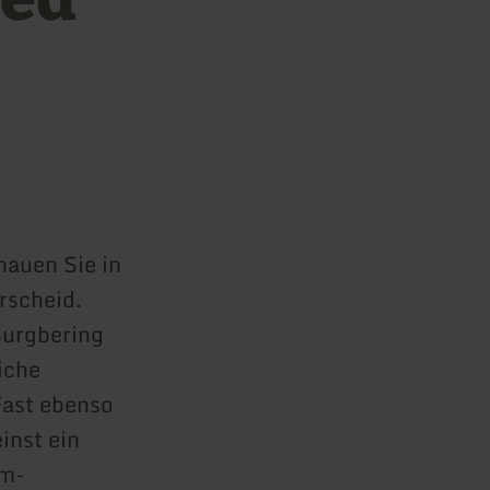
hauen Sie in
rscheid.
Burgbering
iche
Fast ebenso
inst ein
lm-