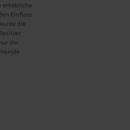
e erhebliche
ßen Einfluss
wurde die
Besitzer
nur der
emeinde