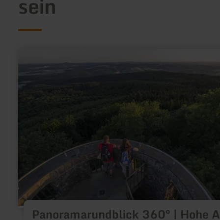
sein
mehr
erfahren
zu:
Panoramarundblick
360°
|
Hohe
Acht
Panoramarundblick 360° | Hohe A