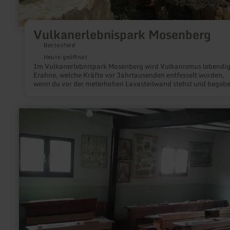
Vulkanerlebnispark Mosenberg
Bettenfeld
Heute geöffnet
Im Vulkanerlebnispark Mosenberg wird Vulkanismus lebendig
Erahne, welche Kräfte vor Jahrtausenden entfesselt wurden,
wenn du vor der meterhohen Lavasteilwand stehst und begeb
dich mit dem Lehrpfad auf die Spuren verschiedener
Vulkangesteine. Im Vulkanerlebnispark Mosenberg erwartet d
ein spannender Blick in die Erdgeschichte!
mehr
erfahren
zu:
Schulmuseum
Immerath