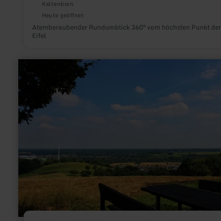
Kaltenborn
Heute geöffnet
Atemberaubender Rundumblick 360° vom höchsten Punkt der
Eifel
mehr
erfahren
zu:
Eifel-
Blick
"Hemgenberg"