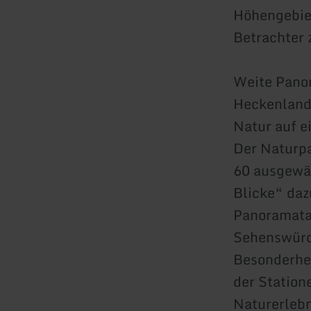
Höhengebiet
Betrachter 
Weite Panor
Heckenlands
Natur auf e
Der Naturpa
60 ausgewä
Blicke“ daz
Panoramataf
Sehenswürdi
Besonderhei
der Station
Naturerlebni