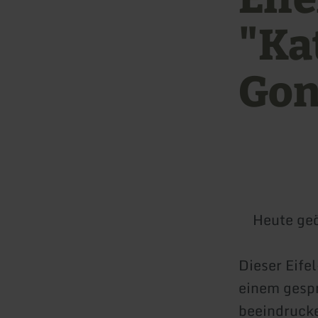
"Ka
Gon
Heute geö
Dieser Eife
einem gespr
beeindruck