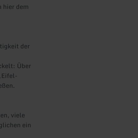
n hier dem
igkeit der
ckelt: Über
Eifel-
eßen.
en, viele
glichen ein