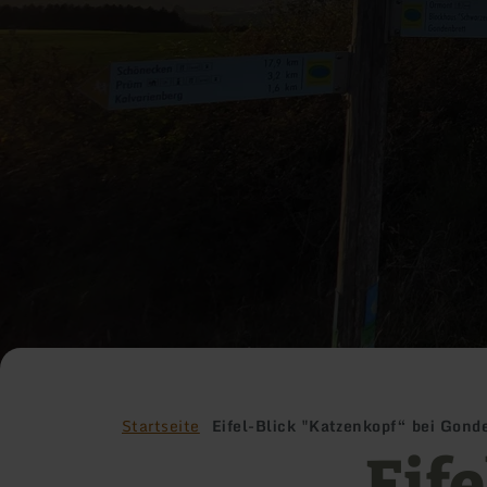
Startseite
Eifel-Blick "Katzenkopf“ bei Gond
Eife