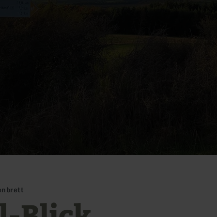
enbrett
l-Blick