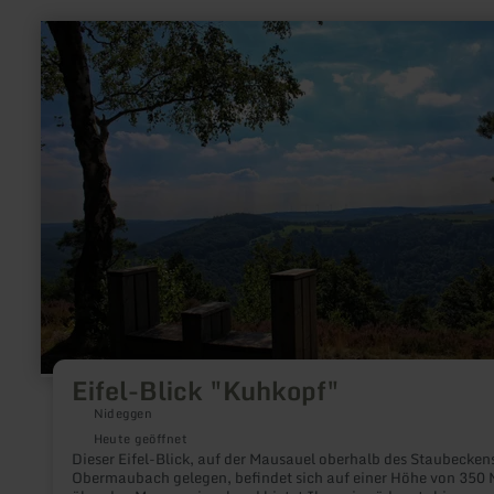
mehr
erfahren
zu:
Eifel-
Blick
"Kuhkopf"
Eifel-Blick "Kuhkopf"
Nideggen
Heute geöffnet
Dieser Eifel-Blick, auf der Mausauel oberhalb des Staubecken
Obermaubach gelegen, befindet sich auf einer Höhe von 350 