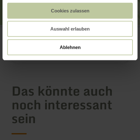
Cookies zulassen
Bragphenn
Auswahl erlauben
Rupbachstraße, Richtung Neuenstein
54597 Ormont
Anreise planen
Ablehnen
in Karte anzeigen
Das könnte auch
noch interessant
sein