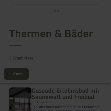
D
A
a
1
/
8
h
I
H
I
Thermen & Bäder
6 Ergebnisse
Karte
Cascade Erlebnisbad mit
mehr
erfahren
Saunawelt und Freibad
zu:
Cascade
Bitburg
Erlebnisbad
Egal ob Winter oder Sommer, im Erlebnisbad
mit