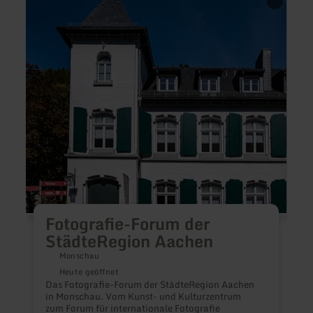
erfahren
erfah
zu:
zu:
Fotografie-
Leopo
Forum
Hoesc
der
Muse
StädteRegion
Düre
Aachen
Fotografie-Forum der
StädteRegion Aachen
Monschau
D
Heute geöffnet
K
Das Fotografie-Forum der StädteRegion Aachen
a
in Monschau. Vom Kunst- und Kulturzentrum
K
zum Forum für internationale Fotografie