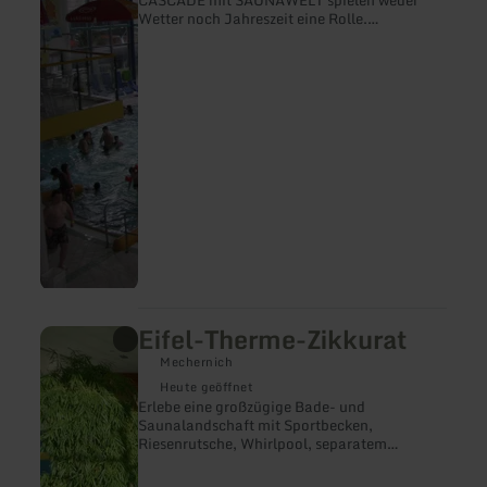
CASCADE mit SAUNAWELT spielen weder
Saunawelt
Wetter noch Jahreszeit eine Rolle.
und
Ganzjährig kann man sich hier erholen oder
Freibad
einen Spaß- und Aktivtag erleben.
Eifel-Therme-Zikkurat
mehr
erfahren
Mechernich
zu:
Eifel-
Heute geöffnet
Therme-
Erlebe eine großzügige Bade- und
Zikkurat
Saunalandschaft mit Sportbecken,
Riesenrutsche, Whirlpool, separatem
Kinderbereich sowie Innen- und
Außenbereich mit Liegewiese. Entspanne bei