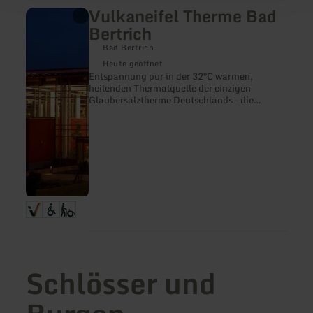
Vulkaneifel Therme Bad
mehr
erfahren
Bertrich
zu:
Vulkaneifel
Bad Bertrich
Therme
Heute geöffnet
Bad
Entspannung pur in der 32°C warmen,
Bertrich
heilenden Thermalquelle der einzigen
Glaubersalztherme Deutschlands – die
Vulkaneifel Therme.
Schlösser und