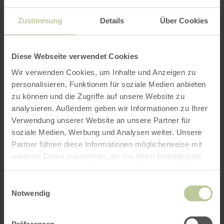
Zustimmung
Details
Über Cookies
Diese Webseite verwendet Cookies
Wir verwenden Cookies, um Inhalte und Anzeigen zu
personalisieren, Funktionen für soziale Medien anbieten
zu können und die Zugriffe auf unsere Website zu
Saunaparadies - monte
mehr
analysieren. Außerdem geben wir Informationen zu Ihrer
erfahren
mare Kreuzau
zu:
Verwendung unserer Website an unsere Partner für
Saunaparadies
Kreuzau
soziale Medien, Werbung und Analysen weiter. Unsere
-
Heute geöffnet
monte
Partner führen diese Informationen möglicherweise mit
Das monte mare Kreuzau lädt mit einem
mare
vielfältigen Freizeit- und
weiteren Daten zusammen, die Sie ihnen bereitgestellt
Kreuzau
Entspannungsangebot zum Urlaub vor der
haben oder die sie im Rahmen Ihrer Nutzung der Dienste
Haustür ein. Das Freizeitbad bietet Bade-
und Schwimmvergnügen für die ganze
gesammelt haben.
Einwilligungsauswahl
Familie auf rund 1.000 Quadratmetern.
Notwendig