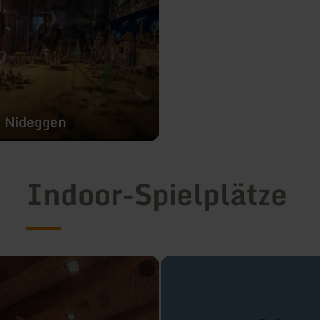
 Nideggen
Indoor-Spielplätze
mehr
erfahren
zu:
Eifeler
Spieleland