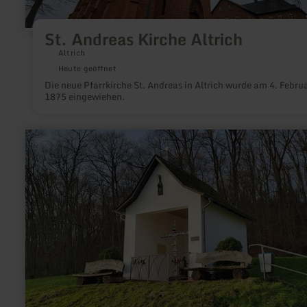
St. Andreas Kirche Altrich
Altrich
Heute geöffnet
Die neue Pfarrkirche St. Andreas in Altrich wurde am 4. Febru
1875 eingewiehen.
mehr
erfahren
zu:
Nikolauskapelle
Neuerburg