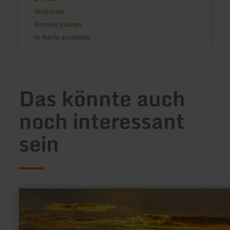
Webseite
Anreise planen
in Karte anzeigen
Das könnte auch
noch interessant
sein
mehr
erfahren
zu:
Hohe
Acht