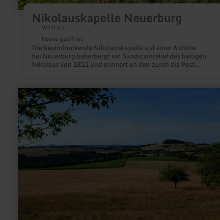
Nikolauskapelle Neuerburg
Wittlich
Heute geöffnet
Die beeindruckende Nikolauskapelle auf einer Anhöhe
bei Neuerburg beherbergt ein Sandsteinrelief des heiligen
Nikolaus von 1811 und erinnert an den durch die Pest
ausgestorbenen Ort Hatzdorf.
mehr
erfahren
zu:
Panoramablick
|
Auf
der
Hürstnück