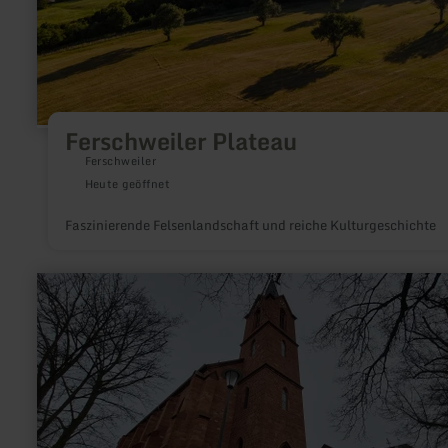
Ferschweiler Plateau
Ferschweiler
Heute geöffnet
Faszinierende Felsenlandschaft und reiche Kulturgeschichte
mehr
erfahren
zu:
St.
Andreas
Kirche
Altrich