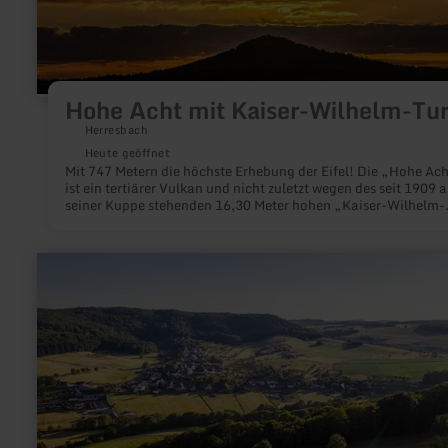
mit
Kaiser-
Wilhelm-
Turm
Hohe Acht mit Kaiser-Wilhelm-Tu
Herresbach
Heute geöffnet
Mit 747 Metern die höchste Erhebung der Eifel! Die „Hohe Ac
ist ein tertiärer Vulkan und nicht zuletzt wegen des seit 1909 a
seiner Kuppe stehenden 16,30 Meter hohen „Kaiser-Wilhelm-
Turmes“ weithin sichtbar.
mehr
erfahren
zu:
Ferschweiler
Plateau