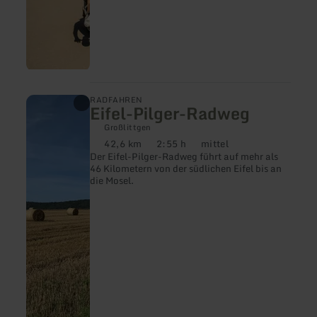
mehr
RADFAHREN
Eifel-Pilger-Radweg
erfahren
zu:
Großlittgen
Eifel-
42,6 km
2:55 h
mittel
Pilger-
Distanz:
Dauer:
Anforderung:
Der Eifel-Pilger-Radweg führt auf mehr als
Radweg
46 Kilometern von der südlichen Eifel bis an
die Mosel.