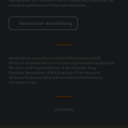
Neuigkeiten zum Wandern und zu Radtouren in der Eifel, zu
Urlaubsangeboten und Sehenswürdigkeiten.
Newsletter-Anmeldung
Kontakt
Impressum
Barrierefreiheit
Datenschutz
AGB
Widerruf Artikel
Widerruf Versicherung
Presse
Bilddatenbank
Wir über uns
Prospekte
Karten & Bücher
Eifel-Shop
Digitaler Reiseführer (PWA)
Digitales Eifel-Magazin
Wirtschaftsstandort
Qualitätsanbieter
Förderhinweise
Vermieter-Login
DE
EN
FR
NL