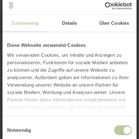
Erft-Radweg
erfahren
zu:
Nettersheim
Erft-
114,4 km
6:00 h
leicht
Radweg
Distanz:
Dauer:
Anforderung:
Nettersheim-Holzmülheim - Neuss
Zustimmung
Details
Über Cookies
Diese Webseite verwendet Cookies
Wir verwenden Cookies, um Inhalte und Anzeigen zu
personalisieren, Funktionen für soziale Medien anbieten
zu können und die Zugriffe auf unsere Website zu
analysieren. Außerdem geben wir Informationen zu Ihrer
Verwendung unserer Website an unsere Partner für
soziale Medien, Werbung und Analysen weiter. Unsere
Partner führen diese Informationen möglicherweise mit
weiteren Daten zusammen, die Sie ihnen bereitgestellt
mehr
RADFAHREN
Kalkeifel-Radweg
erfahren
haben oder die sie im Rahmen Ihrer Nutzung der Dienste
zu:
Blankenheim
gesammelt haben.
Kalkeifel-
Einwilligungsauswahl
21,7 km
2:00 h
leicht
Radweg
Distanz:
Dauer:
Anforderung:
Notwendig
Radweg von Ahrdorf bis nach Hillesheim-