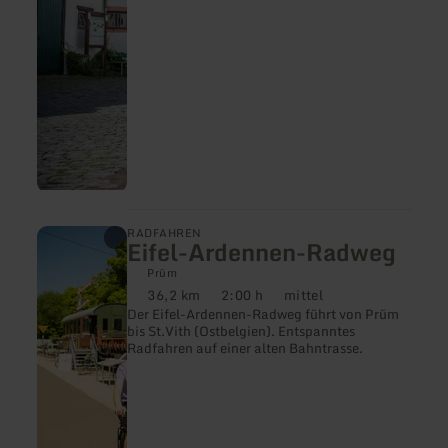
mehr
RADFAHREN
Eifel-Ardennen-Radweg
erfahren
zu:
Prüm
Eifel-
36,2 km
2:00 h
mittel
Ardennen-
Distanz:
Dauer:
Anforderung:
Der Eifel-Ardennen-Radweg führt von Prüm
Radweg
bis St.Vith (Ostbelgien). Entspanntes
Radfahren auf einer alten Bahntrasse.