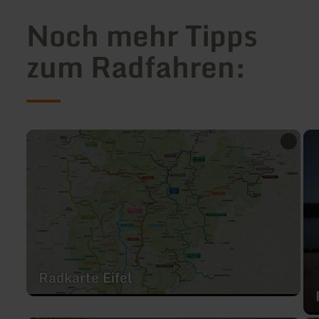
Noch mehr Tipps
zum Radfahren:
mehr
me
erfahren
erf
zu:
zu:
Radkarte
Rad
Eifel
Radkarte Eifel