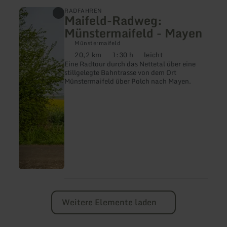
mehr
RADFAHREN
Maifeld-Radweg:
erfahren
zu:
Münstermaifeld - Mayen
Maifeld-
Radweg:
Münstermaifeld
Münstermaifeld
20,2 km
1:30 h
leicht
Distanz:
Dauer:
Anforderung:
-
Eine Radtour durch das Nettetal über eine
Mayen
stillgelegte Bahntrasse von dem Ort
Münstermaifeld über Polch nach Mayen.
Weitere Elemente laden