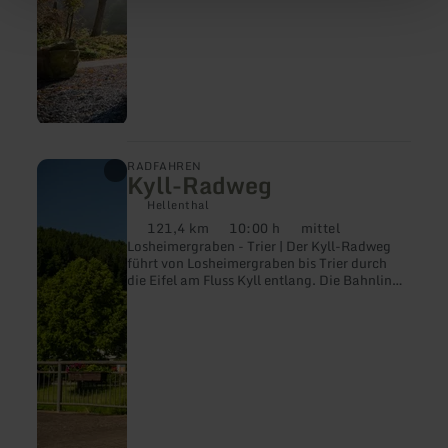
mehr
RADFAHREN
Kyll-Radweg
erfahren
zu:
Hellenthal
Kyll-
121,4 km
10:00 h
mittel
Radweg
Distanz:
Dauer:
Anforderung:
Losheimergraben - Trier | Der Kyll-Radweg
führt von Losheimergraben bis Trier durch
die Eifel am Fluss Kyll entlang. Die Bahnlinie
Köln-Trier verläuft parallel.