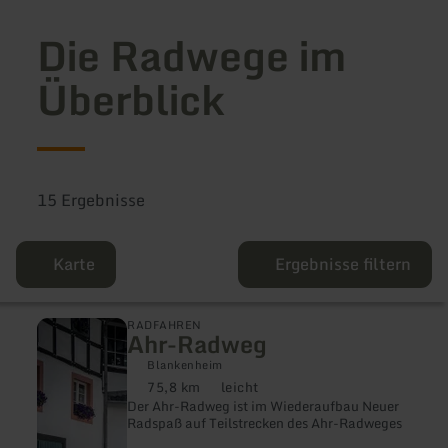
Die Radwege im
Überblick
15 Ergebnisse
Karte
Ergebnisse filtern
mehr
RADFAHREN
Ahr-Radweg
erfahren
zu:
Blankenheim
Ahr-
75,8 km
leicht
Radweg
Distanz:
Anforderung:
Der Ahr-Radweg ist im Wiederaufbau Neuer
Radspaß auf Teilstrecken des Ahr-Radweges