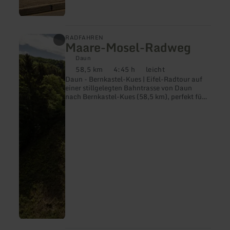
mehr
RADFAHREN
Maare-Mosel-Radweg
erfahren
zu:
Daun
Maare-
58,5 km
4:45 h
leicht
Mosel-
Distanz:
Dauer:
Anforderung:
Daun - Bernkastel-Kues | Eifel-Radtour auf
Radweg
einer stillgelegten Bahntrasse von Daun
nach Bernkastel-Kues (58,5 km), perfekt für
einen Familienausflug.