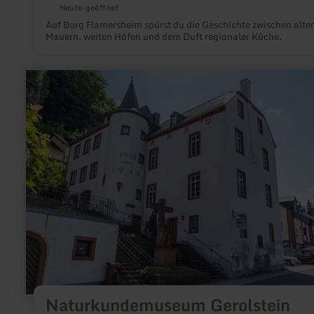
Heute geöffnet
Auf Burg Flamersheim spürst du die Geschichte zwischen alte
Mauern, weiten Höfen und dem Duft regionaler Küche.
mehr
erfahren
zu:
Naturkundemuseum
Gerolstein
"Zeitreisen
am
Eifelsteig"
Naturkundemuseum Gerolstein