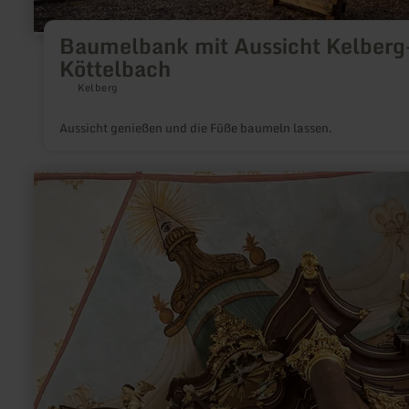
Baumelbank mit Aussicht Kelberg
Köttelbach
Kelberg
Aussicht genießen und die Füße baumeln lassen.
mehr
erfahren
zu:
Wallfahrtskirche
Weidingen