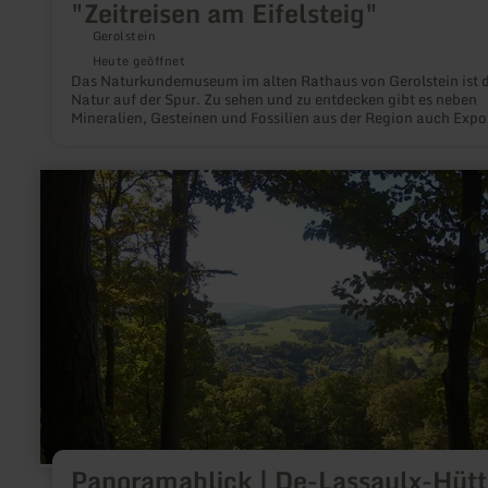
"Zeitreisen am Eifelsteig"
Gerolstein
Heute geöffnet
Das Naturkundemuseum im alten Rathaus von Gerolstein ist 
Natur auf der Spur. Zu sehen und zu entdecken gibt es neben
Mineralien, Gesteinen und Fossilien aus der Region auch Exp
aus der Ur- und Frühgeschichte sowie die artenreichste
Schmetterlingssammlung der Eifel.
mehr
erfahren
zu:
Panoramablick
|
De-
Lassaulx-
Hütte
Panoramablick | De-Lassaulx-Hütt