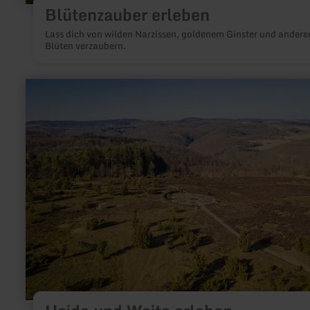
Blütenzauber erleben
Lass dich von wilden Narzissen, goldenem Ginster und andere
Blüten verzaubern.
mehr
erfahren
zu:
Heide
und
Weite
erleben