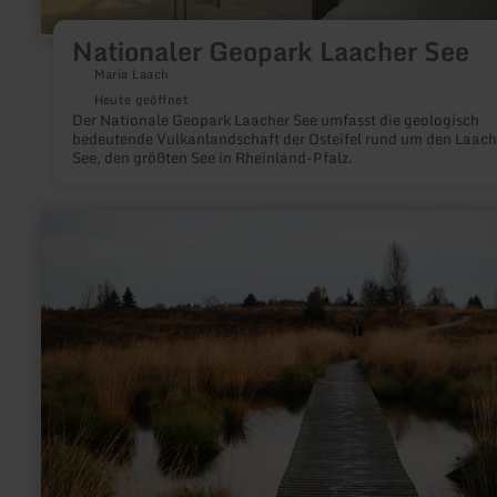
Nationaler Geopark Laacher See
Maria Laach
Heute geöffnet
Der Nationale Geopark Laacher See umfasst die geologisch
bedeutende Vulkanlandschaft der Osteifel rund um den Laach
See, den größten See in Rheinland-Pfalz.
mehr
erfahren
zu:
Naturpark
Hohes
Venn
-
Eifel