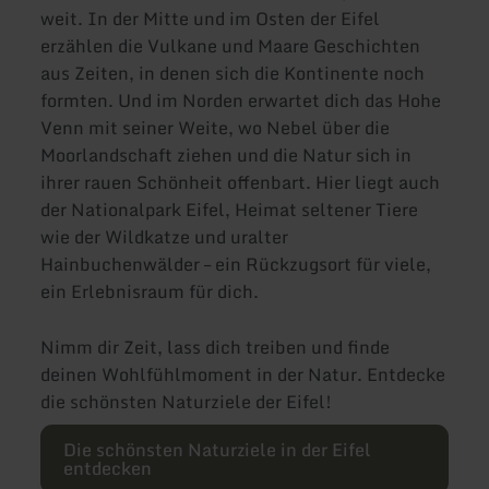
weit. In der Mitte und im Osten der Eifel
erzählen die Vulkane und Maare Geschichten
aus Zeiten, in denen sich die Kontinente noch
formten. Und im Norden erwartet dich das Hohe
Venn mit seiner Weite, wo Nebel über die
Moorlandschaft ziehen und die Natur sich in
ihrer rauen Schönheit offenbart. Hier liegt auch
der Nationalpark Eifel, Heimat seltener Tiere
wie der Wildkatze und uralter
Hainbuchenwälder – ein Rückzugsort für viele,
ein Erlebnisraum für dich.
Nimm dir Zeit, lass dich treiben und finde
deinen Wohlfühlmoment in der Natur. Entdecke
Finde deine Glücksmomente
die schönsten Naturziele der Eifel!
Raus in die
Die schönsten Naturziele in der Eifel
Natur
entdecken