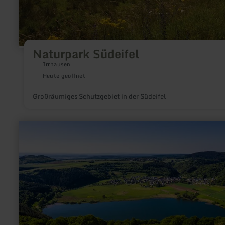
Naturpark Südeifel
Irrhausen
Heute geöffnet
Großräumiges Schutzgebiet in der Südeifel
mehr
erfahren
zu:
UNESCO
Geopark
Vulkaneifel