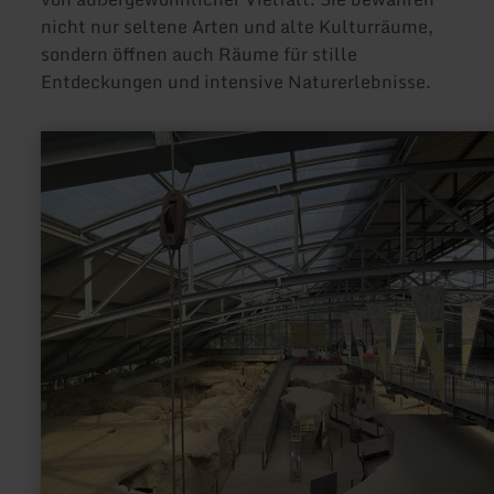
nicht nur seltene Arten und alte Kulturräume,
sondern öffnen auch Räume für stille
Entdeckungen und intensive Naturerlebnisse.
mehr
erfahren
zu:
Nationaler
Geopark
Laacher
See