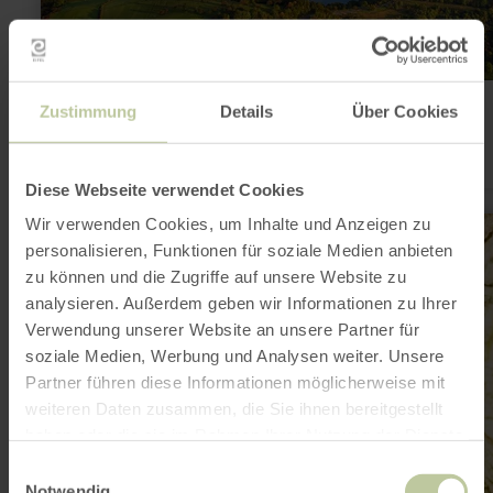
Vulkanlandschaften erleben
Zustimmung
Details
Über Cookies
Einst krachte und brodelte es in der Eifel gewaltig… entdecke
Maare und Vulkane.
Diese Webseite verwendet Cookies
mehr
Wir verwenden Cookies, um Inhalte und Anzeigen zu
erfahren
personalisieren, Funktionen für soziale Medien anbieten
zu:
Schluchten
zu können und die Zugriffe auf unsere Website zu
und
analysieren. Außerdem geben wir Informationen zu Ihrer
Felsen
erkunden
Verwendung unserer Website an unsere Partner für
soziale Medien, Werbung und Analysen weiter. Unsere
Partner führen diese Informationen möglicherweise mit
weiteren Daten zusammen, die Sie ihnen bereitgestellt
haben oder die sie im Rahmen Ihrer Nutzung der Dienste
gesammelt haben.
Einwilligungsauswahl
Notwendig