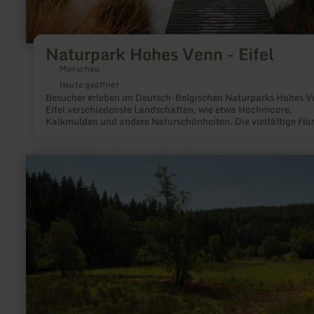
Naturpark Hohes Venn - Eifel
Monschau
Heute geöffnet
Besucher erleben im Deutsch-Belgischen Naturparks Hohes V
Eifel verschiedenste Landschaften, wie etwa Hochmoore,
Kalkmulden und andere Naturschönheiten. Die vielfältige Flor
beeindruckt ebenso wie geologische Besonderheiten.
Kennzeichnende landschaftliche Merkmale für die Region sin
Waldgebiete, malerische Seen und Flüsse sowie weitgezogene
mehr
Berghöhen.
erfahren
zu:
Naturpark
Südeifel