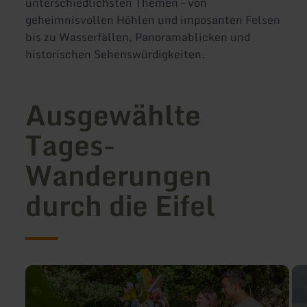
unterschiedlichsten Themen – von
geheimnisvollen Höhlen und imposanten Felsen
bis zu Wasserfällen, Panoramablicken und
historischen Sehenswürdigkeiten.
Ausgewählte
Tages-
Wanderungen
durch die Eifel
mehr
me
erfahren
erf
zu:
zu:
Kunst
Wa