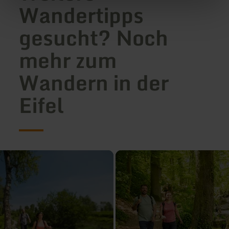
Wandertipps
gesucht? Noch
mehr zum
Wandern in der
Eifel
mehr
erfahren
zu:
Alle
Wanderwege
in
der
Eifel