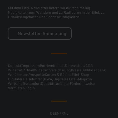
Mit dem Eifel-Newsletter liefern wir dir regelmäßig
Neuigkeiten zum Wandern und zu Radtouren in der Eifel, zu
Urlaubsangeboten und Sehenswürdigkeiten.
Newsletter-Anmeldung
Kontakt
Impressum
Barrierefreiheit
Datenschutz
AGB
Widerruf Artikel
Widerruf Versicherung
Presse
Bilddatenbank
Wir über uns
Prospekte
Karten & Bücher
Eifel-Shop
Digitaler Reiseführer (PWA)
Digitales Eifel-Magazin
Wirtschaftsstandort
Qualitätsanbieter
Förderhinweise
Vermieter-Login
DE
EN
FR
NL