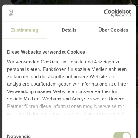
mehr
me
erfahren
erf
zu:
zu:
Schattige
Wan
Touren
am
Zustimmung
Details
Über Cookies
Was
Diese Webseite verwendet Cookies
Wir verwenden Cookies, um Inhalte und Anzeigen zu
personalisieren, Funktionen für soziale Medien anbieten
Schattige Touren
zu können und die Zugriffe auf unsere Website zu
analysieren. Außerdem geben wir Informationen zu Ihrer
mehr
me
Verwendung unserer Website an unsere Partner für
erfahren
erf
soziale Medien, Werbung und Analysen weiter. Unsere
zu:
zu:
Grenzenlose
Wa
Partner führen diese Informationen möglicherweise mit
Wandertipps
dur
weiteren Daten zusammen, die Sie ihnen bereitgestellt
küh
Sch
haben oder die sie im Rahmen Ihrer Nutzung der Dienste
un
gesammelt haben.
zu
Einwilligungsauswahl
Hö
Notwendig