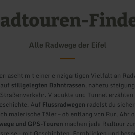
adtouren-Find
Alle Radwege der Eifel
berrascht mit einer einzigartigen Vielfalt an Ra
 auf
stillgelegten Bahntrassen
, nahezu steigung
Straßenverkehr. Viadukte und Tunnel erzählen 
eschichte. Auf
Flussradwegen
radelst du siche
h malerische Täler – ob entlang von Rur, Ahr o
wege und GPS-Touren
machen jede Radtour zu
reise – mit Geschichten, Fernblicken und bes