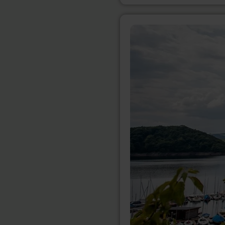
mehr
erfahren
zu:
Am
Seeufer
[J]
|
MTB-
Tour
Freifahrt
Eifel