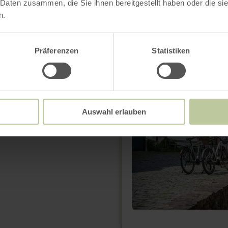
 Daten zusammen, die Sie ihnen bereitgestellt haben oder die s
n.
mehr
Präferenzen
Statistiken
erfahren
zu:
Ahr-
Radweg
Auswahl erlauben