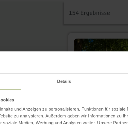
154 Ergebnisse
mehr
erfahren
zu:
5-
Täler-
Tour
Details
Cookies
nhalte und Anzeigen zu personalisieren, Funktionen für soziale
Website zu analysieren. Außerdem geben wir Informationen zu I
r soziale Medien, Werbung und Analysen weiter. Unsere Partner