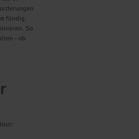
forderungen
en
fündig.
inieren. So
lten – ob
r
tour: