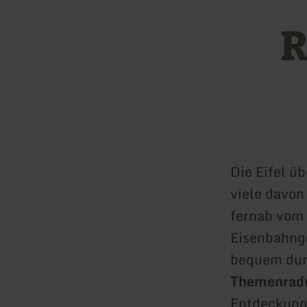
R
Die Eifel ü
viele davon
fernab vom 
Eisenbahng
bequem durc
Themenrad
Entdeckungs