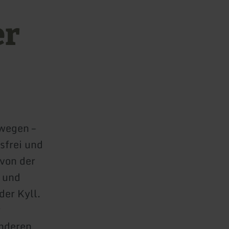
er
dwegen –
sfrei und
von der
r und
der Kyll.
r
onderen