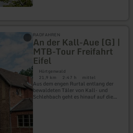
kann man ab den Parkplätzen der
Bahnhöfe Nationalparktor Heimbach
oder Abenden, am Badestrand
Eschauel oder nördlich und südlich
des Staudammes Schwammenauel.
RADFAHREN
An der Kall-Aue [G] |
MTB-Tour Freifahrt
Eifel
Hürtgenwald
21,9 km
2:47 h
mittel
Distanz:
Dauer:
Anforderung:
Aus dem engen Rurtal entlang der
bewaldeten Täler von Kall- und
Schlehbach geht es hinauf auf die
windige Hochfläche von Schmidt.
Fahrtechnisch ist die Strecke
insgesamt für jedermann zu
bewältigen, denn außer einem
steilen, langen Single-Trail zwischen