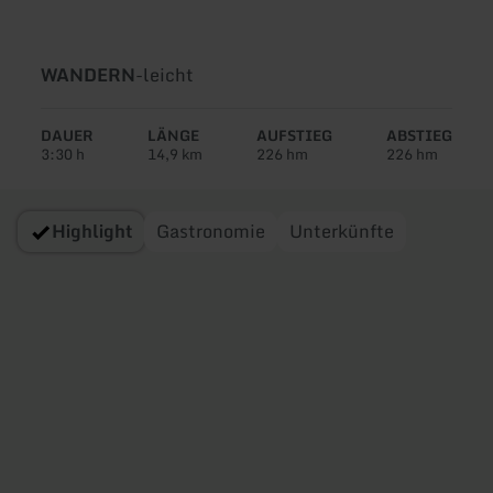
Art
Schwierigkeit:
WANDERN
-
leicht
der
Tour:
DAUER
LÄNGE
AUFSTIEG
ABSTIEG
3:30 h
14,9 km
226 hm
226 hm
Highlight
Gastronomie
Unterkünfte