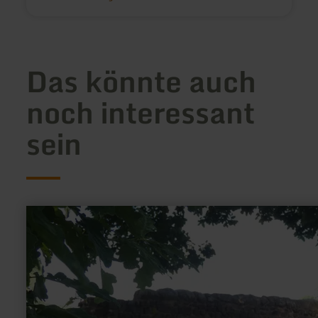
Das könnte auch
noch interessant
sein
mehr
erfahren
zu:
Römische
Langmauer