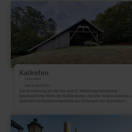
mehr
erfahren
zu:
Kalkofen
Kalkofen
Gransdorf
Heute geöffnet
Zur Erinnerung an das bis zum 2. Weltkrieg betriebene
beschwerliche Werk der Kalkbrenner, hat der Verein Ackerbau
Südeifel die Kalkbrennerhütte am Ortsrand von Gransdorf
restauriert.
mehr
erfahren
zu:
Fachwerkdorf