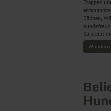
Etappen und
entspannte 
Bächen, Wäl
hundefreund
So bleibt m
Wanderre
Beli
Hun