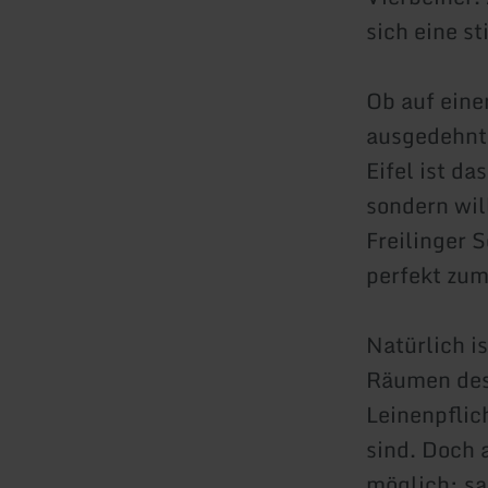
sich eine st
Ob auf eine
ausgedehnte
Eifel ist d
sondern wil
Freilinger 
perfekt zu
Natürlich i
Räumen des 
Leinenpflic
sind. Doch 
möglich: sa