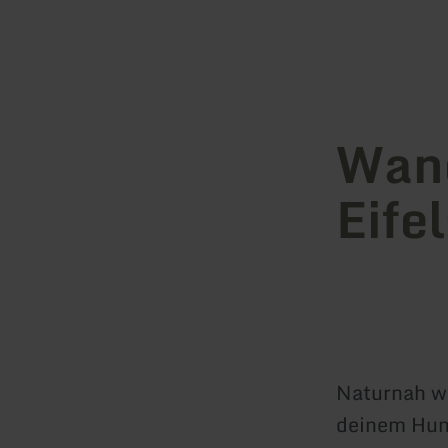
Wand
Eifel
Naturnah wa
deinem Hund