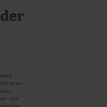
 der
r Hand
fel ist ein
iesen,
wei- und
entfaltet