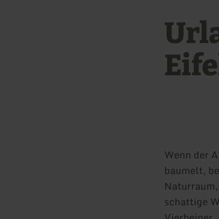
Url
Eife
Wenn der Al
baumelt, beg
Naturraum,
schattige W
Vierbeiner.