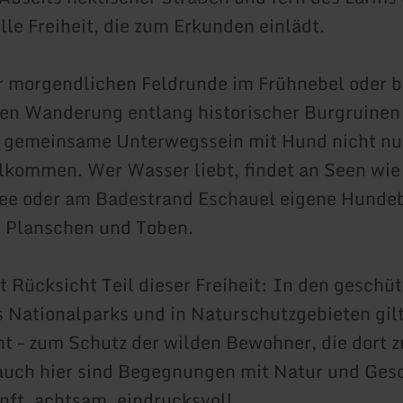
ille Freiheit, die zum Erkunden einlädt.
r morgendlichen Feldrunde im Frühnebel oder b
n Wanderung entlang historischer Burgruinen –
as gemeinsame Unterwegssein mit Hund nicht nur
lkommen. Wer Wasser liebt, findet an Seen wi
See oder am Badestrand Eschauel eigene Hundeb
m Planschen und Toben.
st Rücksicht Teil dieser Freiheit: In den geschü
Nationalparks und in Naturschutzgebieten gil
ht – zum Schutz der wilden Bewohner, die dort 
auch hier sind Begegnungen mit Natur und Ges
nft, achtsam, eindrucksvoll.