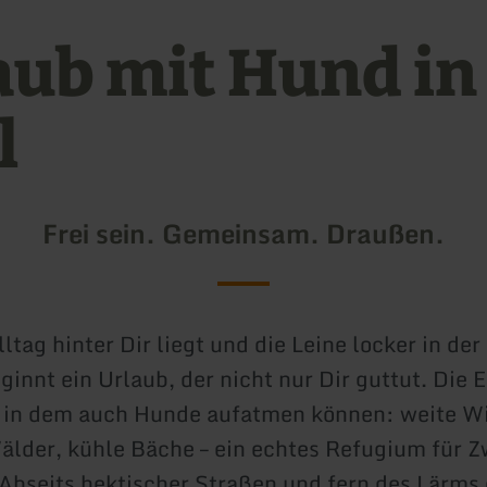
aub mit Hund in
l
Frei sein. Gemeinsam. Draußen.
ltag hinter Dir liegt und die Leine locker in de
innt ein Urlaub, der nicht nur Dir guttut. Die Ei
 in dem auch Hunde aufatmen können: weite W
älder, kühle Bäche – ein echtes Refugium für Z
 Abseits hektischer Straßen und fern des Lärms 