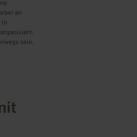
ine
orbei an
 in
organisiert.
rwegs sein.
mit