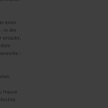
ei einer
 in der
 erlaubt,
e dem
ereiche –
tzten
t
zu Hause
chichte