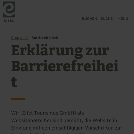
Zurück
Zum Hauptinhalt springen
Zur Suche springen
Zur Hauptnavigation springe
Zum Footer springen
zur
Startseite
BUCHEN
SUCHE
MENÜ
Startseite
Barrierefreiheit
Erklärung zur
Barrierefreihei
t
Wir (Eifel Tourismus GmbH) als
Websitebetreiber sind bemüht, die Website in
Einklang mit den einschlägigen Vorschriften zur