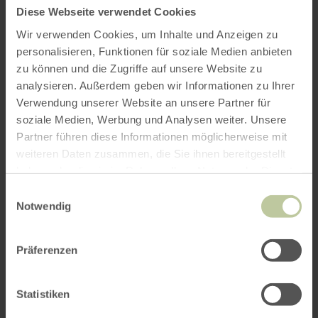
a) Unvereinbarkeit mit
Diese Webseite verwendet Cookies
dem BaFG
Wir verwenden Cookies, um Inhalte und Anzeigen zu
personalisieren, Funktionen für soziale Medien anbieten
zu können und die Zugriffe auf unsere Website zu
C.9.1.1.1 - Für einige nicht-textliche Inhalte,
analysieren. Außerdem geben wir Informationen zu Ihrer
die Ihnen präsentiert werden, gibt es keine
Verwendung unserer Website an unsere Partner für
gleichwertige textliche Alternative, die
soziale Medien, Werbung und Analysen weiter. Unsere
denselben Zweck erfüllt;
Partner führen diese Informationen möglicherweise mit
C.9.1.3.1 - In einigen Fällen können
weiteren Daten zusammen, die Sie ihnen bereitgestellt
Informationen, Strukturen oder
haben oder die sie im Rahmen Ihrer Nutzung der Dienste
Zusammenhänge, die durch die Darstellung von
gesammelt haben.
Einwilligungsauswahl
Seiten vermittelt werden, nicht
Notwendig
programmatisch bestimmt werden (oder sind
nicht über Text verfügbar);
C.9.1.3.2 - In einigen Fällen, in denen die
Präferenzen
Reihenfolge, in der der Inhalt präsentiert wird,
seine Bedeutung beeinflusst, erfolgt dies nur
Statistiken
visuell und nicht strukturell;