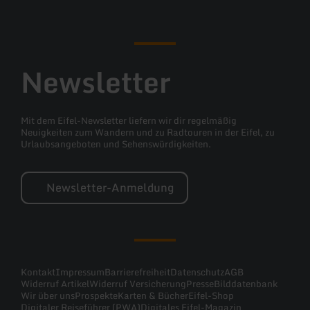
Newsletter
Mit dem Eifel-Newsletter liefern wir dir regelmäßig
Neuigkeiten zum Wandern und zu Radtouren in der Eifel, zu
Urlaubsangeboten und Sehenswürdigkeiten.
Newsletter-Anmeldung
Kontakt
Impressum
Barrierefreiheit
Datenschutz
AGB
Widerruf Artikel
Widerruf Versicherung
Presse
Bilddatenbank
Wir über uns
Prospekte
Karten & Bücher
Eifel-Shop
Digitaler Reiseführer (PWA)
Digitales Eifel-Magazin