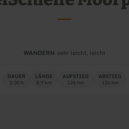
Art
Schwierigkeit:
WANDERN
-
sehr leicht, leicht
der
Tour:
DAUER
LÄNGE
AUFSTIEG
ABSTIEG
2:30 h
8,9 km
126 hm
126 hm