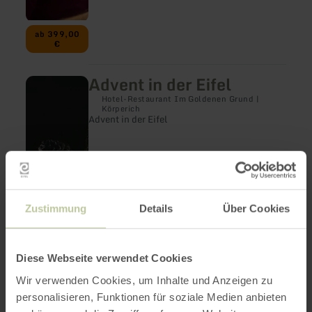
ab 399,00
€
Advent in der Eifel
mehr
erfahren
Hotel-Restaurant Im Goldenen Grund |
zu:
Körperich
Advent
Advent in der Eifel
in
der
Eifel
Zustimmung
Details
Über Cookies
Diese Webseite verwendet Cookies
Wir verwenden Cookies, um Inhalte und Anzeigen zu
personalisieren, Funktionen für soziale Medien anbieten
ab 175,00
€