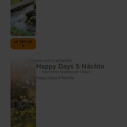
ab 389,50
€
mehr
WELLNESS-ANGEBOT
Happy Days 5 Nächte
erfahren
zu:
Sporthotel Grafenwald | Daun
Happy
Happy Days 5 Nächte
Days
5
Nächte