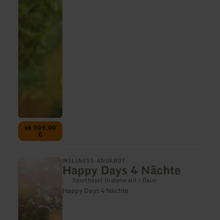
Nächte
ab 309,00
€
mehr
WELLNESS-ANGEBOT
Happy Days 4 Nächte
erfahren
zu:
Sporthotel Grafenwald | Daun
Happy
Happy Days 4 Nächte
Days
4
Nächte