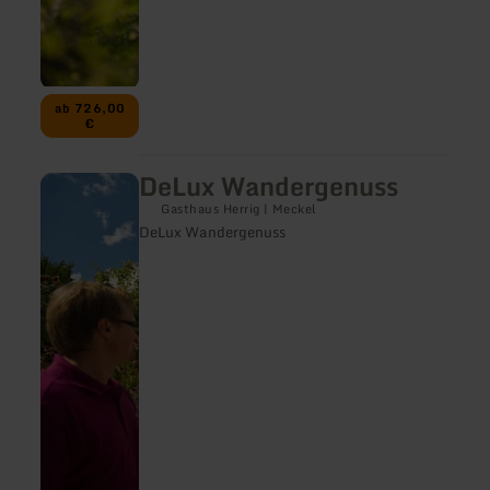
ab 726,00
€
DeLux Wandergenuss
mehr
erfahren
Gasthaus Herrig | Meckel
zu:
DeLux Wandergenuss
DeLux
Wandergenuss