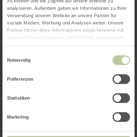
zu können und die Zugriffe auf unsere Website zu
analysieren. Außerdem geben wir Informationen zu Ihrer
Angebot Sternengucker
Verwendung unserer Website an unsere Partner für
mehr
erfahren
soziale Medien, Werbung und Analysen weiter. Unsere
Hotel Schröder | Hellenthal
zu:
Angebot Sternengucker
Partner führen diese Informationen möglicherweise mit
Angebot
Sternengucker
weiteren Daten zusammen, die Sie ihnen bereitgestellt
haben oder die sie im Rahmen Ihrer Nutzung der Dienste
gesammelt haben.
Einwilligungsauswahl
Notwendig
Präferenzen
Statistiken
Marketing
ab 177,00
€