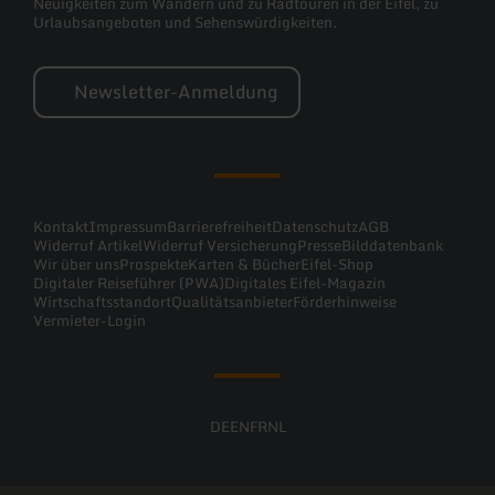
Neuigkeiten zum Wandern und zu Radtouren in der Eifel, zu
Urlaubsangeboten und Sehenswürdigkeiten.
Newsletter-Anmeldung
Kontakt
Impressum
Barrierefreiheit
Datenschutz
AGB
Widerruf Artikel
Widerruf Versicherung
Presse
Bilddatenbank
Wir über uns
Prospekte
Karten & Bücher
Eifel-Shop
Digitaler Reiseführer (PWA)
Digitales Eifel-Magazin
Wirtschaftsstandort
Qualitätsanbieter
Förderhinweise
Vermieter-Login
DE
EN
FR
NL