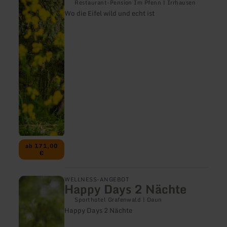
Wo
Restaurant-Pension Im Pfenn | Irrhausen
die
Wo die Eifel wild und echt ist
Eifel
wild
und
echt
ist
ab 171,00
€
mehr
WELLNESS-ANGEBOT
Happy Days 2 Nächte
erfahren
zu:
Sporthotel Grafenwald | Daun
Happy
Happy Days 2 Nächte
Days
2