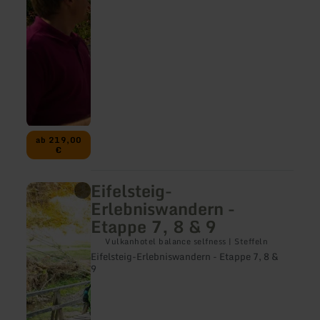
ab 219,00
€
Eifelsteig-
mehr
erfahren
Erlebniswandern -
zu:
Etappe 7, 8 & 9
Eifelsteig-
Erlebniswandern
Vulkanhotel balance selfness | Steffeln
-
Eifelsteig-Erlebniswandern - Etappe 7, 8 &
Etappe
9
7,
8
&amp;
9