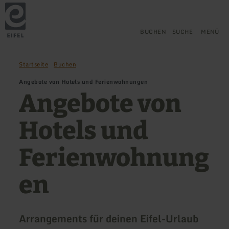
Zurück
Zum Hauptinhalt springen
Zur Suche springen
Zur Hauptnavigation springe
Zum Footer springen
zur
Startseite
BUCHEN
SUCHE
MENÜ
Startseite
Buchen
Angebote von Hotels und Ferienwohnungen
Angebote von
Hotels und
Ferienwohnung
en
Arrangements für deinen Eifel-Urlaub