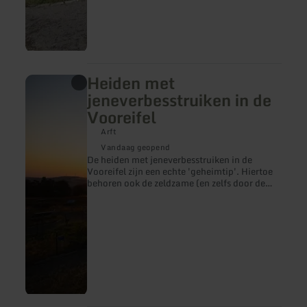
Heiden met
meer
informatie
jeneverbesstruiken in de
over:
Vooreifel
Heiden
met
Arft
jeneverbesstruiken
in
Vandaag geopend
de
De heiden met jeneverbesstruiken in de
Vooreifel
Vooreifel zijn een echte 'geheimtip'. Hiertoe
behoren ook de zeldzame (en zelfs door de
Europese wet bijzonder beschermde) soorten
jeneverbesstruik-heiden uit de Oost-Eifel.