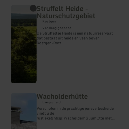
Struffelt Heide -
meer
informatie
Naturschutzgebiet
over:
Struffelt
Roetgen
Heide
Vandaag geopend
-
De Struffeltse Heide is een natuurreservaat
Naturschutzgebiet
dat bestaat uit heide en veen boven
Roetgen-Rott.
Wacholderhütte
meer
informatie
Langscheid
over:
Verscholen in de prachtige jeneverbesheide
Wacholderhütte
vindt u de
rustieke&nbsp;Wacholderh&uuml;tte met
een prachtig uitzicht. Van hieruit heeft u vele
prachtige wandelmogelijkheden te voet,