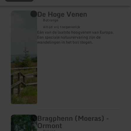
De Hoge Venen
meer
informatie
Botrange
over:
De
Altijd vrij toegankelijk
Hoge
Eén van de laatste hoogvenen van Europa.
Venen
Een speciale natuurervaring zijn de
wandelingen in het bos stegen.
Bragphenn (Moeras) -
meer
informatie
Ormont
over:
Bragphenn