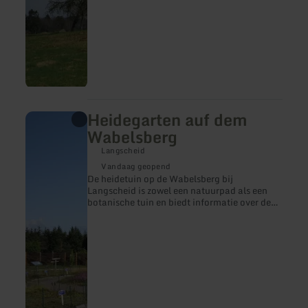
Heidegarten auf dem
meer
informatie
Wabelsberg
over:
Heidegarten
Langscheid
auf
Vandaag geopend
dem
De heidetuin op de Wabelsberg bij
Wabelsberg
Langscheid is zowel een natuurpad als een
botanische tuin en biedt informatie over de
karakteristieke plantensoorten van de heide.