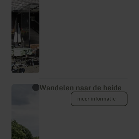
waaronder de droompaden en het kleine
droompad. De gezellige gastenkamer en het
zomerterras nodigen uit om na een
wandeling te blijven hangen bij een vers
getapt biertje en rustieke gerechten.De hut
staat ook bekend om zijn grote keuze aan
zelfgemaakte taarten en cakes.
Wandelen naar de heide
meer
informatie
over:
meer informatie
Wandelen
naar
de
heide