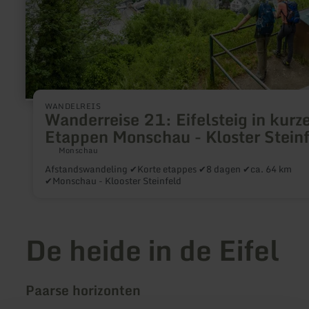
Etappen
Monschau
-
Kloster
Steinfeld
WANDELREIS
Wanderreise 21: Eifelsteig in kurz
Etappen Monschau - Kloster Stein
Monschau
Afstandswandeling ✔Korte etappes ✔8 dagen ✔ca. 64 km
✔Monschau - Klooster Steinfeld
De heide in de Eifel
Paarse horizonten