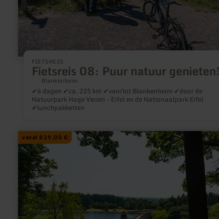
FIETSREIS
Fietsreis 08: Puur natuur genieten
Blankenheim
✔6 dagen ✔ca. 225 km ✔van/tot Blankenheim ✔door de
Natuurpark Hoge Venen - Eifel en de Nationaalpark Eifel
✔lunchpakketten
meer
vanaf 819,00 €
informatie
over:
Wandelreis
14:
Venntrilogie
ontmoet
Eifelsteig