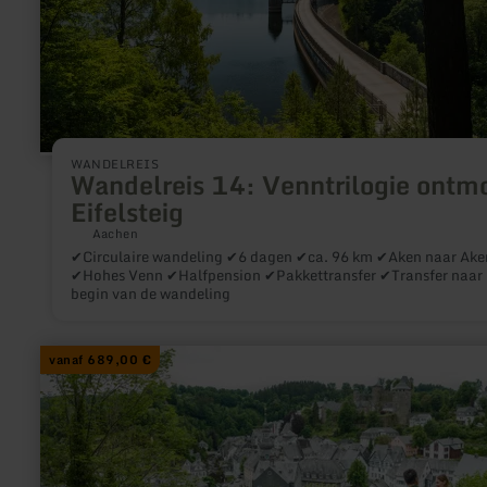
WANDELREIS
Wandelreis 14: Venntrilogie ontm
Eifelsteig
Aachen
✔Circulaire wandeling ✔6 dagen ✔ca. 96 km ✔Aken naar Ake
✔Hohes Venn ✔Halfpension ✔Pakkettransfer ✔Transfer naar 
begin van de wandeling
meer
vanaf 689,00 €
informatie
over:
Wanderreise
21:
Eifelsteig
in
kurzen