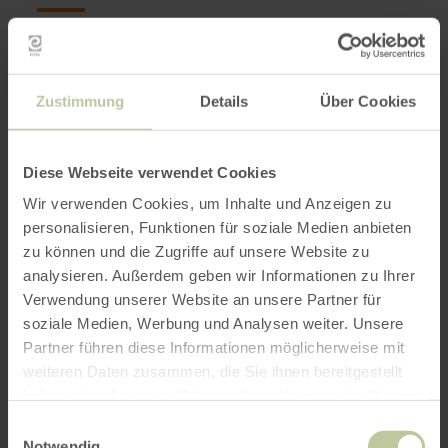
De heide van de Vordereifel biedt een
fascinerend landschap met groenblijvende
Zustimmung
Details
Über Cookies
jeneverbesbomen en paarsbloeiende
heidegrassen. Jeneverbesbomen zijn unieke
planten: robuust en toch slank als cipressen,
Diese Webseite verwendet Cookies
een kruidig ingrediënt voor verfijnde
delicatessen. En hij groeit daar waar er
Wir verwenden Cookies, um Inhalte und Anzeigen zu
uitgestrekte open plekken zijn. Dit uitgestrekte
personalisieren, Funktionen für soziale Medien anbieten
heidelandschap is ontstaan door een bijzondere
zu können und die Zugriffe auf unsere Website zu
analysieren. Außerdem geben wir Informationen zu Ihrer
vorm van landbouw die tot het einde van de
Verwendung unserer Website an unsere Partner für
jaren vijftig werd toegepast, de zogenaamde
soziale Medien, Werbung und Analysen weiter. Unsere
„Schiffelwirtschaft“.
Partner führen diese Informationen möglicherweise mit
weiteren Daten zusammen, die Sie ihnen bereitgestellt
Vooral in augustus en september – dan zorgen de
haben oder die sie im Rahmen Ihrer Nutzung der Dienste
kleine paarse bloemen van de heidegrassen
gesammelt haben.
Einwilligungsauswahl
samen met de groene jeneverbes voor een
Notwendig