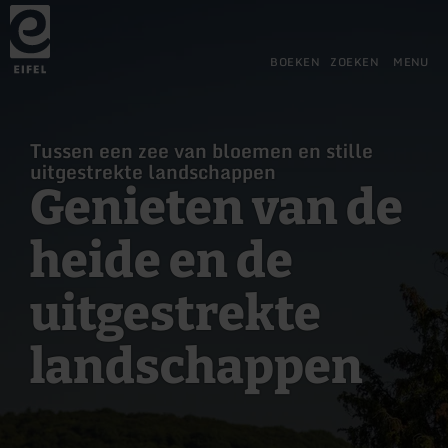
Terug
Ga naar de hoofdinhoud
Ga naar de zoekfunctie
Ga naar de hoofdnavigatie
Ga naar de voettekst
naar
de
startpagina
BOEKEN
ZOEKEN
MENU
Tussen een zee van bloemen en stille
uitgestrekte landschappen
Genieten van de
heide en de
uitgestrekte
landschappen