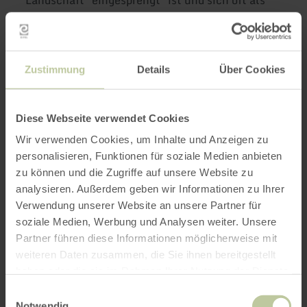
Landschaft "eingesprengt" ist und sich oft als
schüsselartige Form präsentiert.
mehr
mehr
erfahren
erfah
Zustimmung
Details
Über Cookies
zu:
zu:
Ulmener
Meerf
Maar
Maar
Diese Webseite verwendet Cookies
Wir verwenden Cookies, um Inhalte und Anzeigen zu
personalisieren, Funktionen für soziale Medien anbieten
zu können und die Zugriffe auf unsere Website zu
analysieren. Außerdem geben wir Informationen zu Ihrer
Verwendung unserer Website an unsere Partner für
soziale Medien, Werbung und Analysen weiter. Unsere
Partner führen diese Informationen möglicherweise mit
weiteren Daten zusammen, die Sie ihnen bereitgestellt
Ulmener Maar
haben oder die sie im Rahmen Ihrer Nutzung der Dienste
gesammelt haben.
Ulmen
Einwilligungsauswahl
Notwendig