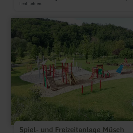
beobachten.
mehr
erfahren
zu:
Spiel-
und
Freizeitanlage
Müsch
Spiel- und Freizeitanlage Müsch