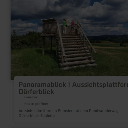
Aussichtsplattform
Dörferblick
Panoramablick | Aussichtsplattfo
Dörferblick
Pomster
Heute geöffnet
Aussichtsplattform in Pomster auf dem Rundwanderweg
Dörferblick-Schleife