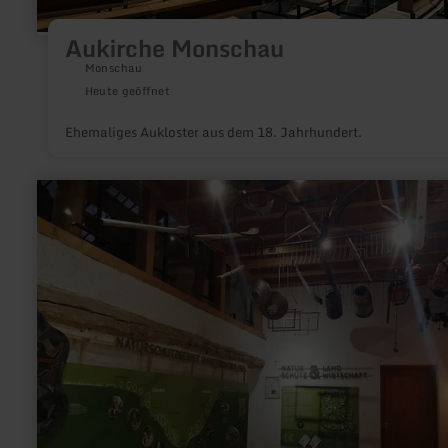
Aukirche Monschau
Monschau
Heute geöffnet
Ehemaliges Aukloster aus dem 18. Jahrhundert.
mehr
erfahren
zu:
Das
Naturhaus
"A
Wiewesch"