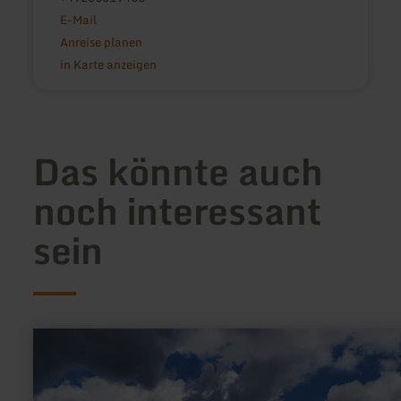
E-Mail
Anreise planen
in Karte anzeigen
Das könnte auch
noch interessant
sein
mehr
erfahren
zu:
Panoramablick
|