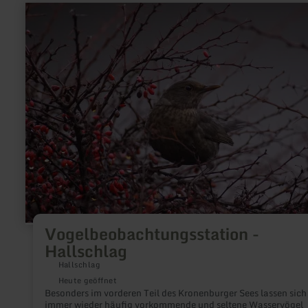
mehr
erfahren
zu:
Vogelbeobachtungsstation
-
Hallschlag
Vogelbeobachtungsstation -
Hallschlag
Hallschlag
Heute geöffnet
Besonders im vorderen Teil des Kronenburger Sees lassen sich
immer wieder häufig vorkommende und seltene Wasservögel