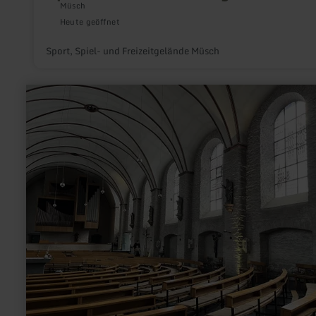
Müsch
Heute geöffnet
Sport, Spiel- und Freizeitgelände Müsch
mehr
erfahren
zu:
Aukirche
Monschau