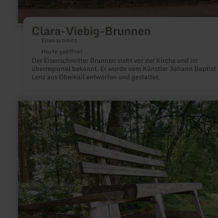
Clara-Viebig-Brunnen
Eisenschmitt
Heute geöffnet
Der Eisenschmitter Brunnen steht vor der Kirche und ist
überregional bekannt. Er wurde vom Künstler Johann Baptist
Lenz aus Oberkail entworfen und gestaltet.
mehr
erfahren
zu:
XXL-
Bank
Birresborn