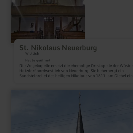
St.
Nikolaus
Neuerburg
St. Nikolaus Neuerburg
Wittlich
Heute geöffnet
Die Wegekapelle ersetzt die ehemalige Ortskapelle der Wüstu
Hatzdorf nordwestlich von Neuerburg. Sie beherbergt ein
Sandsteinrelief des heiligen Nikolaus von 1811, am Giebel ein
Nachbildung der Nikolaus-Statue aus der alten Kapelle (das
Original befindet sich in der Neuerburger Kirche).
mehr
erfahren
zu:
Clara-
Viebig-
Brunnen