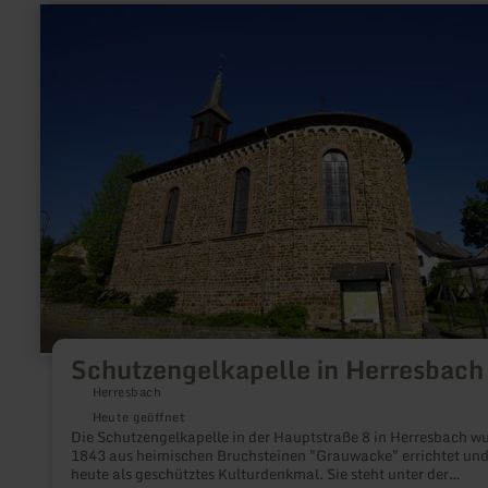
früher abgebaut und konnte in Sicherheit gebracht werden. In
mehr
neu errichteten Kapelle wurde der Altar wieder aufgestellt, die
erfahren
Fenster und Türen sowie Teile des Kirchengestühls der alten K
zu:
verwendet.Im Inneren der Kapelle befinden sich eine
Schutzengelkapelle
Madonnenfigur mit Kind aus dem frühen 19. Jahrhundert und
in
barocke Holzfiguren von Johannes dem Täufer und dem
Herresbach
Namensgeber, dem Heiligen Rochus.
Schutzengelkapelle in Herresbach
Herresbach
Heute geöffnet
Die Schutzengelkapelle in der Hauptstraße 8 in Herresbach w
1843 aus heimischen Bruchsteinen "Grauwacke" errichtet und 
heute als geschütztes Kulturdenkmal. Sie steht unter der