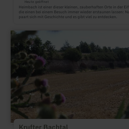
Heute geöffnet
Heimbach ist einer dieser kleinen, zauberhaften Orte in der Eif
die einen bei einem Besuch immer wieder erstaunen lassen: N
paart sich mit Geschichte und es gibt viel zu entdecken.
mehr
erfahren
zu:
Krufter
Bachtal
Krufter Bachtal