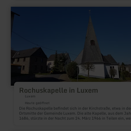
mehr
erfahren
zu:
Rochuskapelle
in
Luxem
Rochuskapelle in Luxem
Luxem
Heute geöffnet
Die Rochuskapelle befindet sich in der Kirchstraße, etwa in de
Ortsmitte der Gemeinde Luxem. Die alte Kapelle, aus dem Jah
1686, stürzte in der Nacht zum 24. März 1966 in Teilen ein, w
schon im gleichen Jahr mit dem Bau einer neuen Kapelle beg
wurde. Glücklicherweise wurde der kostbare Barockaltar berei