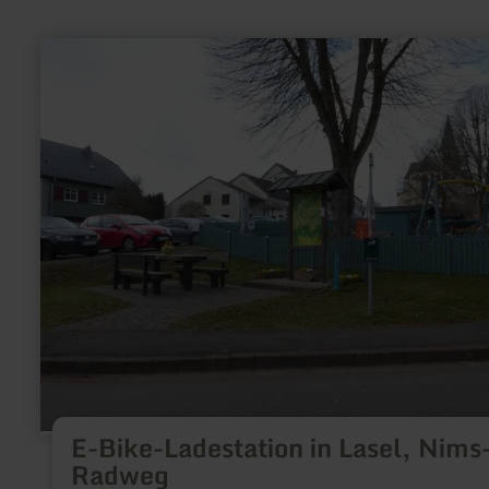
mehr
erfahren
zu:
E-
Bike-
Ladestation
in
Lasel,
Nims-
Radweg
E-Bike-Ladestation in Lasel, Nims
Radweg