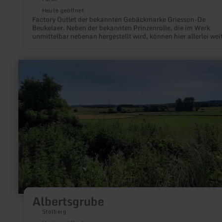
Heute geöffnet
Factory Outlet der bekannten Gebäckmarke Griesson-De
Beukelaer. Neben der bekannten Prinzenrolle, die im Werk
unmittelbar nebenan hergestellt wird, können hier allerlei wei
Gebäcksorten eingekauft werden.
mehr
erfahren
zu:
Albertsgrube
Albertsgrube
Stolberg