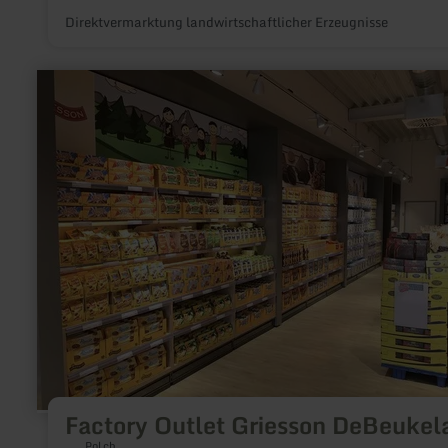
Direktvermarktung landwirtschaftlicher Erzeugnisse
mehr
erfahren
zu:
Factory
Outlet
Griesson
DeBeukelaer
Factory Outlet Griesson DeBeukel
Polch