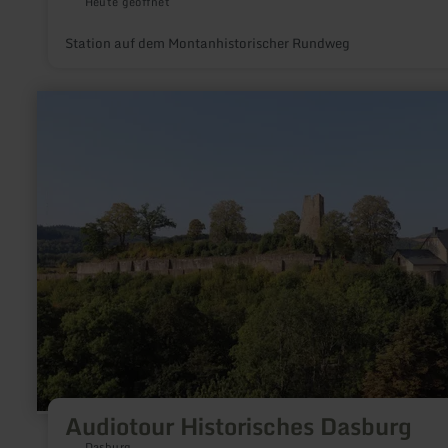
Heute geöffnet
Station auf dem Montanhistorischer Rundweg
mehr
erfahren
zu:
Audiotour
Historisches
Dasburg
Audiotour Historisches Dasburg
Dasburg