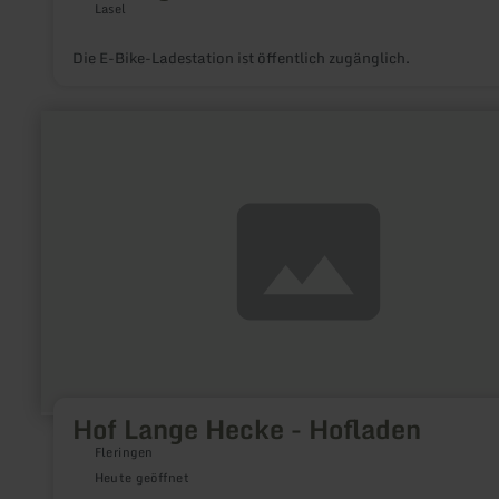
Lasel
Die E-Bike-Ladestation ist öffentlich zugänglich.
mehr
erfahren
zu:
Hof
Lange
Hecke
-
Hofladen
Hof Lange Hecke - Hofladen
Fleringen
Heute geöffnet