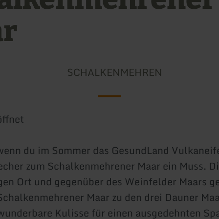
r
SCHALKENMEHREN
ffnet
wenn du im Sommer das GesundLand Vulkaneife
techer zum Schalkenmehrener Maar ein Muss. D
gen Ort und gegenüber des Weinfelder Maars g
 Schalkenmehrener Maar zu den drei Dauner Ma
 wunderbare Kulisse für einen ausgedehnten Sp