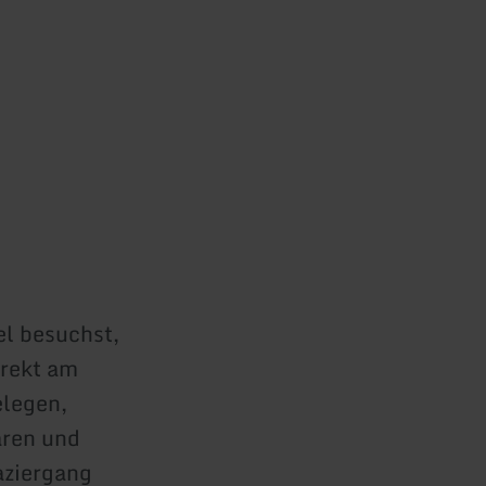
l besuchst,
irekt am
elegen,
aren und
aziergang