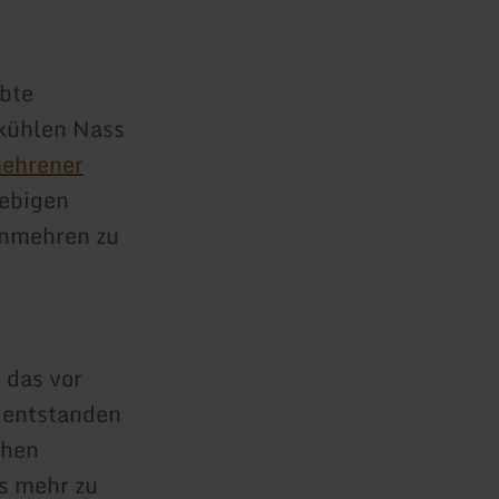
bte
 kühlen Nass
mehrener
iebigen
enmehren zu
 das vor
t entstanden
chen
s mehr zu