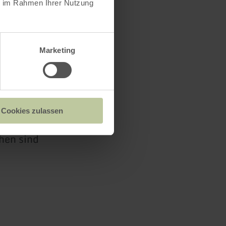
ie im Rahmen Ihrer Nutzung
teile
Bereich des
en
Marketing
andenen
lingen der
nd mit
Cookies zulassen
l gezählt,
chen sind