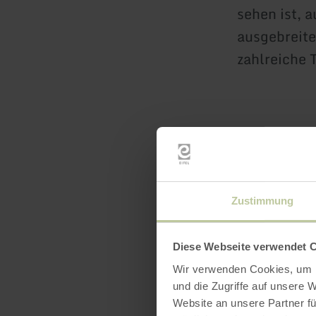
sehen ist, 
ausgebreite
zahlreiche 
Was ist eig
Die Bezeich
Zustimmung
ab. Es ist 
trichterför
Diese Webseite verwendet 
und sich of
Wir verwenden Cookies, um I
wenn aufst
und die Zugriffe auf unsere 
trifft. Es 
Website an unsere Partner fü