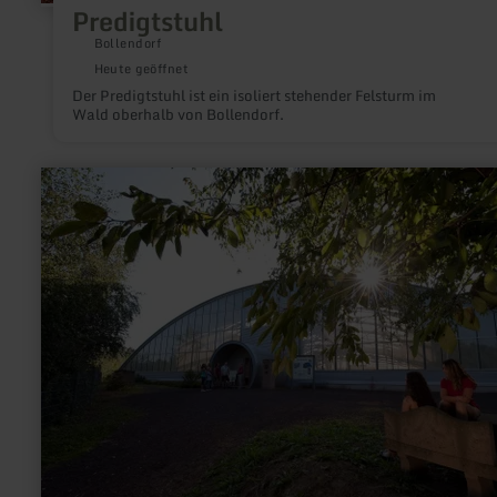
Predigtstuhl
Bollendorf
Heute geöffnet
Der Predigtstuhl ist ein isoliert stehender Felsturm im
Wald oberhalb von Bollendorf.
mehr
erfahren
zu:
Römerbergwerk
Meurin
mit
Antiker
Technikwelt