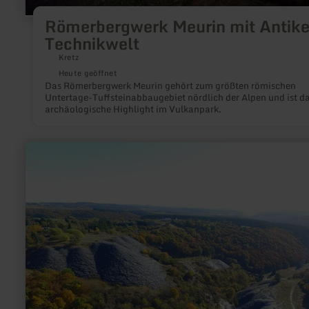
Römerbergwerk Meurin mit Antike
Technikwelt
Kretz
Heute geöffnet
Das Römerbergwerk Meurin gehört zum größten römischen
Untertage-Tuffsteinabbaugebiet nördlich der Alpen und ist d
archäologische Highlight im Vulkanpark.
mehr
erfahren
zu:
Moselschiefer-
Straße