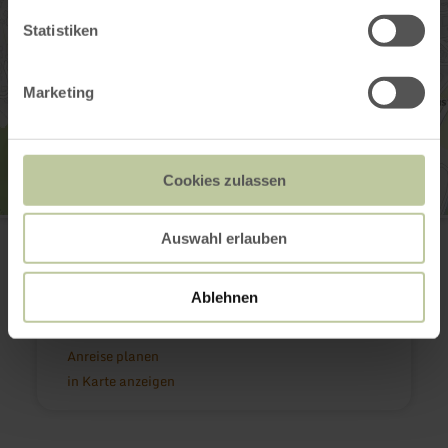
Statistiken
Marketing
Cookies zulassen
Eifel-Vulkanmuseum
Auswahl erlauben
Leopoldstraße 9
54550 Daun
(0049) 6592 985353
Ablehnen
E-Mail
Webseite
Anreise planen
in Karte anzeigen