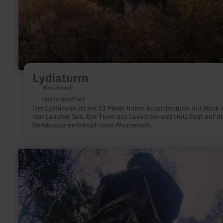
Lydiaturm
Wassenach
Heute geöffnet
Der Lydiaturm ist ein 23 Meter hoher Aussichtsturm mit Blick 
den Laacher See. Der Turm aus Lavastein und Holz liegt auf d
Bergkuppe Veitskopf nahe Wassenach.
mehr
erfahren
zu:
Predigtstuhl