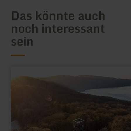
Das könnte auch
noch interessant
sein
mehr
erfahren
zu:
Lydiaturm