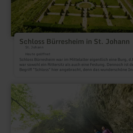
Schloss Bürresheim in St. Johann
St. Johann
Heute geöffnet
Schloss Bürresheim war im Mittelalter eigentlich eine Burg, d.
war sowohl ein Rittersitz als auch eine Festung. Dennoch ist d
Begriff "Schloss" hier angebracht, denn das wunderschöne In
des rheinischen Wohnschlosses lässt die Besucher von
vergangenen Zeiten und von Aschenputtel träumen.
mehr
erfahren
zu:
Buchenlochhöhle