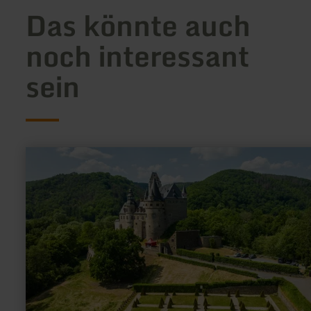
Das könnte auch
noch interessant
sein
mehr
erfahren
zu:
Schloss
Bürresheim
in
St.
Johann