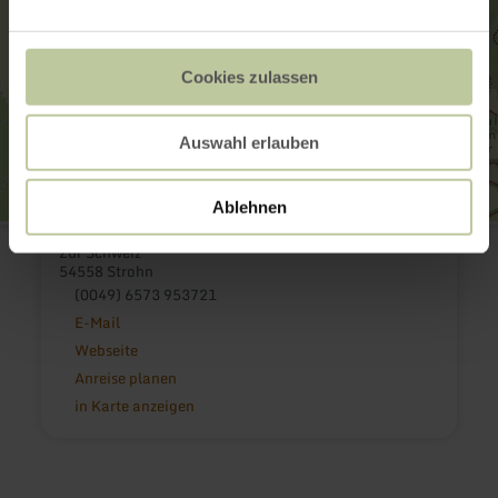
Cookies zulassen
Auswahl erlauben
Ablehnen
Lavabombe Strohn
Zur Schweiz
54558 Strohn
(0049) 6573 953721
E-Mail
Webseite
Anreise planen
in Karte anzeigen