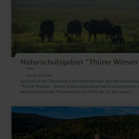
Naturschutzgebiet "Thürer Wiesen
Thür
Heute geöffnet
Südöstlich der Gemeinde Thür befindet sich das Naturschutzg
"Thürer Wiesen". Durch dieses ehemalige Naturschutzgebiet 
seiner besonderen Flora und Fauna führt der 31 km lange
Vulkanparkradweg von Mayen nach Andernach.
mehr
erfahren
zu:
Burg
Hengebach