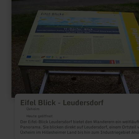
Eifel
Blick
-
Leudersdorf
Eifel Blick - Leudersdorf
Üxheim
Heute geöffnet
Der Eifel-Blick Leudersdorf bietet den Wanderern ein weitläufiges
Panorama. Sie blicken direkt auf Leudersdorf, einem Ortsteil von
Üxheim im Hillesheimer Land bis hin zum Industriegebiet Ahütte
im Ahrbachtal.