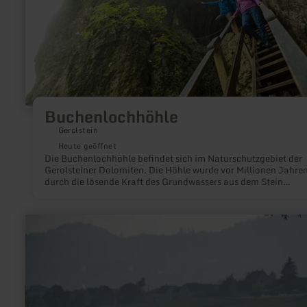
Buchenlochhöhle
Gerolstein
Heute geöffnet
Die Buchenlochhöhle befindet sich im Naturschutzgebiet der
Gerolsteiner Dolomiten. Die Höhle wurde vor Millionen Jahre
durch die lösende Kraft des Grundwassers aus dem Stein
gewaschen und ist ganzjährig geöffnet.
mehr
erfahren
zu:
Naturschutzgebiet
"Thürer
Wiesen"