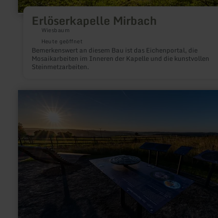
Erlöserkapelle Mirbach
Wiesbaum
Heute geöffnet
Bemerkenswert an diesem Bau ist das Eichenportal, die
Mosaikarbeiten im Inneren der Kapelle und die kunstvollen
Steinmetzarbeiten.
mehr
erfahren
zu:
SternenBlick:
Dahlem
"Sternenstaub"