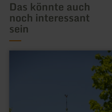
Das könnte auch
noch interessant
sein
mehr
erfahren
zu:
Erlöserkapelle
Mirbach