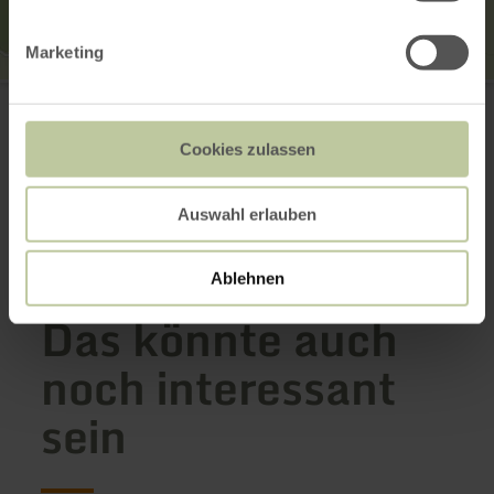
Marketing
Eppelsberg
GPS-Koordinaten N50°23.297' E007°24.138'
56645 Nickenich
Cookies zulassen
Webseite
Anreise planen
in Karte anzeigen
Auswahl erlauben
Ablehnen
Das könnte auch
noch interessant
sein