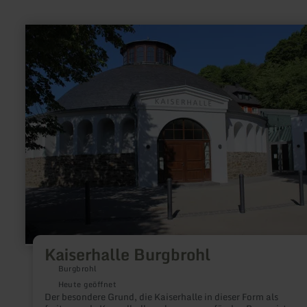
mehr
erfahren
zu:
Kaiserhalle
Burgbrohl
Kaiserhalle Burgbrohl
Burgbrohl
Heute geöffnet
Der besondere Grund, die Kaiserhalle in dieser Form als