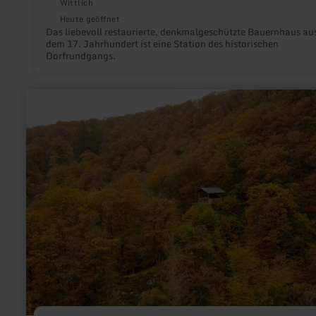
Wittlich
Heute geöffnet
Das liebevoll restaurierte, denkmalgeschützte Bauernhaus au
dem 17. Jahrhundert ist eine Station des historischen
Dorfrundgangs.
mehr
erfahren
zu:
Rulandhütte