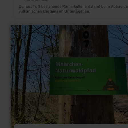
Der aus Tuff bestehende Römerkeller entstand beim Abbau de
vulkanischen Gesteins im Untertagebau.
mehr
erfahren
zu:
Holzmaar,
Dürres
Maar,
Hetsche
Määrchen