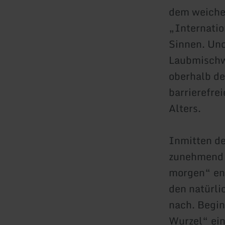
dem weich
„Internatio
Sinnen. Un
Laubmischw
oberhalb de
barrierefre
Alters.
Inmitten d
zunehmend s
morgen“ ent
den natürli
nach. Begin
Wurzel“ ei