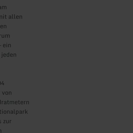
am
mit allen
ten
trum
– ein
 jeden
04
 von
dratmetern
tionalpark
 zur
h