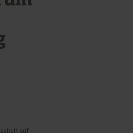
g
aschelt auf