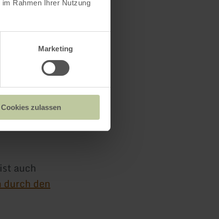
ie im Rahmen Ihrer Nutzung
e
en
Marketing
en
des
Cookies zulassen
 dicht
ist auch
 durch den