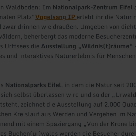
en Waldboden: Im
Nationalpark-Zentrum Eifel
nalen Platz“
Vogelsang IP
erlebt ihr die Natur 
d zwar drinnen wie draußen. Umgeben von dich
äldern, beherbergt das moderne Besucherzen
s Urftsees die
Ausstellung „Wildnis(t)räume“
ies und interaktives Naturerlebnis für Menschen
es
Nationalparks Eifel
, in dem die Natur seit 20
ich selbst überlassen wird und so der „Urwald
steht, zeichnet die Ausstellung auf 2.000 Qua
chen Kreislauf aus Werden und Vergehen im Na
nend mit einem Spaziergang „Von der Krone bis
nes Buchen(ur)walds werden die Besucher durc