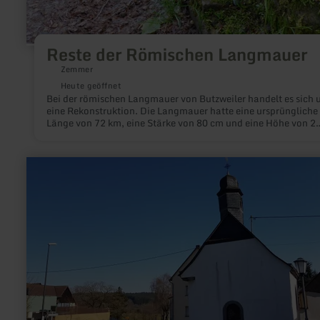
Reste der Römischen Langmauer
Zemmer
Heute geöffnet
Bei der römischen Langmauer von Butzweiler handelt es sich
eine Rekonstruktion. Die Langmauer hatte eine ursprüngliche
Länge von 72 km, eine Stärke von 80 cm und eine Höhe von 2
Metern. Erbaut wurde die ursprüngliche Mauer gegen Ende des
Jh. In unmittelbarer Nähe zur Langmauer befinden sich weite
römische Zeugnisse wie beispielsweise die Hermenanlage von
mehr
Welschbillig.
erfahren
zu:
Kapelle
St.
Apollonia
in
Hirten