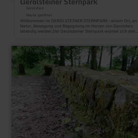
Gerolsteiner Sternpark
Gerolstein
Heute geöffnet
Willkommen im GEROLSTEINER STERNPARK – einem Ort, an
Natur, Bewegung und Begegnung im Herzen von Gerolstein
lebendig werden.Der Gerolsteiner Sternpark widmet sich den
Themen Natur, Gesundheit, Nachhaltigkeit und Wasser – und
macht sie auf vielfältige, inspirierende Weise erlebbar.
mehr
erfahren
zu:
Reste
der
Römischen
Langmauer