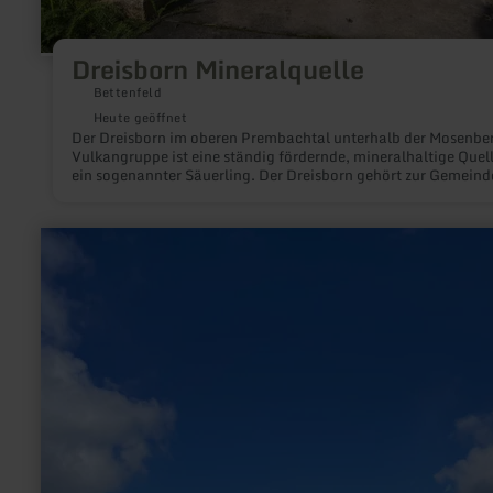
Dreisborn Mineralquelle
Bettenfeld
Heute geöffnet
Der Dreisborn im oberen Prembachtal unterhalb der Mosenbe
Vulkangruppe ist eine ständig fördernde, mineralhaltige Quell
ein sogenannter Säuerling. Der Dreisborn gehört zur Gemeind
Bettenfeld.
mehr
erfahren
zu:
Gerolsteiner
Sternpark