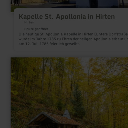
Kapelle St. Apollonia in Hirten
Hirten
Heute geöffnet
Die heutige St. Apollonia Kapelle in Hirten (Untere Dorfstraße
wurde im Jahre 1785 zu Ehren der heilgen Apollonia erbaut u
am 12. Juli 1785 feierlich geweiht.
mehr
erfahren
zu:
Waldkapelle
Erkensruhr