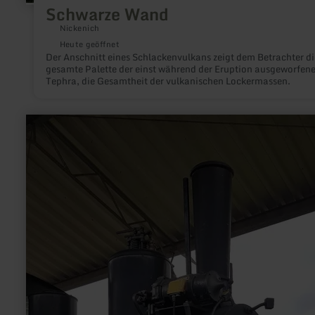
Schwarze Wand
Nickenich
Heute geöffnet
Der Anschnitt eines Schlackenvulkans zeigt dem Betrachter di
gesamte Palette der einst während der Eruption ausgeworfen
Tephra, die Gesamtheit der vulkanischen Lockermassen.
mehr
erfahren
zu:
Kleinbahn
Philippsheim
-
Binsfeld
"Schnaufbähnchen"