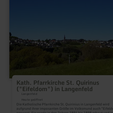
Kath.
Pfarrkirche
St.
Quirinus
("Eifeldom")
in
Langenfeld
Kath. Pfarrkirche St. Quirinus
("Eifeldom") in Langenfeld
Langenfeld
Heute geöffnet
Die Katholische Pfarrkirche St. Quirinius in Langenfeld wird
aufgrund ihrer imposanten Größe im Volksmund auch "Eifel
genannt. Sie wurde in den Jahren 1894 bis 1898 erbaut und is