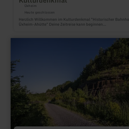
Üxheim
Heute geschlossen
Herzlich Willkommen im Kulturdenkmal "Historischer Bahnho
Üxheim-Ahütte" Deine Zeitreise kann beginnen...
mehr
erfahren
zu:
Schwarze
Wand