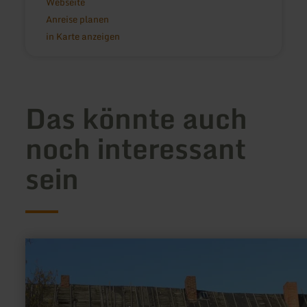
Webseite
Anreise planen
in Karte anzeigen
Das könnte auch
noch interessant
sein
mehr
erfahren
zu:
Alte
Propstei
Kruft