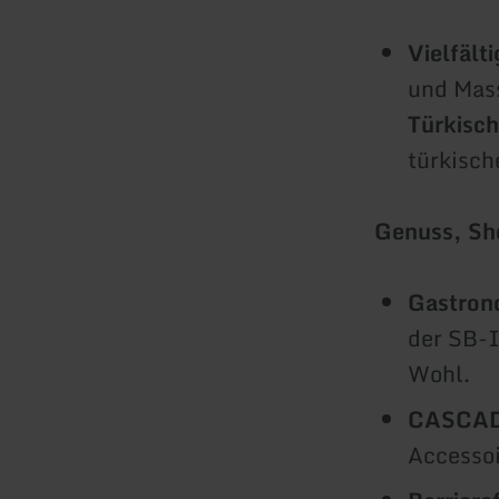
Vielfält
und Mass
Türkisc
türkisch
Genuss, Sho
Gastron
der SB-I
Wohl.
CASCAD
Accessoi