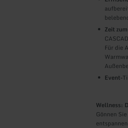
aufberei
belebend
Zeit zu
CASCADE 
Für die 
Warmwas
Außenbe
Event-
T
Wellness: 
Gönnen Sie 
entspannen