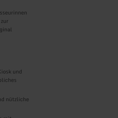
sseurinnen
 zur
ginal
Kiosk und
bliches
d nützliche