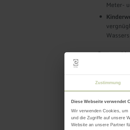
Meter- u
Kinderwe
vergnügl
Wassers
Sommerhigh
In der warm
freiem Him
Zustimmung
50m-Sp
Großes 
Diese Webseite verwendet 
separat
Wir verwenden Cookies, um I
und die Zugriffe auf unsere 
Eine wei
Website an unsere Partner fü