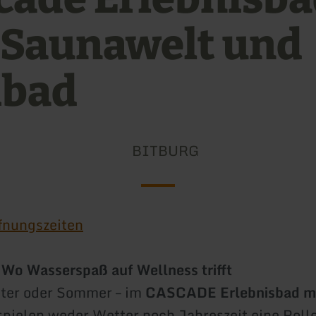
 Saunawelt und
ibad
BITBURG
fnungszeiten
o Wasserspaß auf Wellness trifft
nter oder Sommer – im
CASCADE Erlebnisbad m
pielen weder Wetter noch Jahreszeit eine Roll