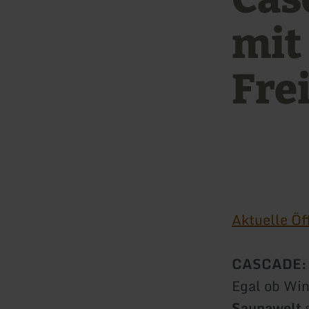
mit
Fre
Aktuelle Öf
CASCADE: W
Egal ob Wi
Saunawelt
s