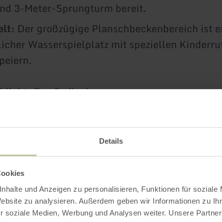
nd 3-Meter-Sprungturm bereit.
lt:
Der großzügige Planschbeckenbereich ist e
icher Wasserspielplatz mit speziellen Kinderr
peiern.
light: Das Freibad
en Jahreszeit erweitert sich das Cascade Ange
mel:
Details
ortbecken
und ein imposanter
5m-Sprungturm
Nichtschwimmerbecken mit
4m-Breitrutsche
un
Cookies
es Baby-Planschbecken mit Sonnensegel.
nhalte und Anzeigen zu personalisieren, Funktionen für soziale
Website zu analysieren. Außerdem geben wir Informationen zu I
tläufige Liegewiese für alle, die Entspannung i
r soziale Medien, Werbung und Analysen weiter. Unsere Partner