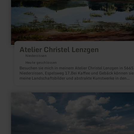
Atelier Christel Lenzgen
Niederzissen
Heute geschlossen
Besuchen sie mich in meinem Atelier Christel Lenzgen in 5665
Niederzissen, Espelsweg 17.Bei Kaffee und Gebäck können sie
meine Landschaftsbilder und abstrakte Kunstwerke in den
verschiedenen Techniken Öl, Acryl, Aquarell und Feder
besichtigen.
mehr
erfahren
zu:
Archäologischer
Landschaftspark