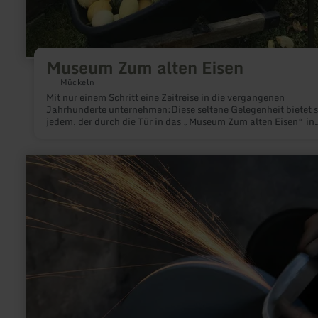
Museum Zum alten Eisen
Mückeln
Mit nur einem Schritt eine Zeitreise in die vergangenen
Jahrhunderte unternehmen:Diese seltene Gelegenheit bietet s
jedem, der durch die Tür in das „Museum Zum alten Eisen“ in
Mückeln tritt.
mehr
erfahren
zu:
Messerschmiede
Woelund