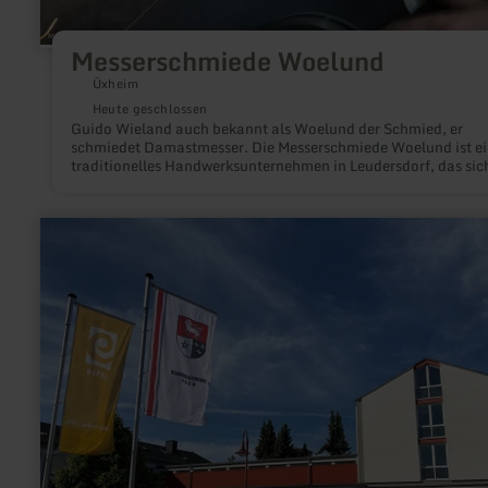
Messerschmiede Woelund
Üxheim
Heute geschlossen
Guido Wieland auch bekannt als Woelund der Schmied, er
schmiedet Damastmesser. Die Messerschmiede Woelund ist ein
traditionelles Handwerksunternehmen in Leudersdorf, das sic
die Herstellung von handgefertigten Messern spezialisiert hat
für den professionellen Einsatz oder für den persönlichen Ge
– die Produkte stehen für Langlebigkeit und Funktionalität. Se
mehr
2010 werden auch in der Messerschmiede Schmiedekurse
erfahren
angeboten.
zu:
Konvikt
-
Haus
der
Kultur