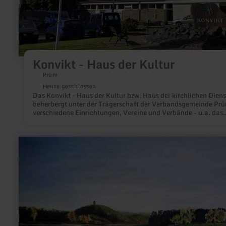
Konvikt - Haus der Kultur
Prüm
Heute geschlossen
Das Konvikt - Haus der Kultur bzw. Haus der kirchlichen Diens
beherbergt unter der Trägerschaft der Verbandsgemeinde Pr
verschiedene Einrichtungen, Vereine und Verbände - u.a. das
Standesamt, die Zentralbücherei, die Volkshochschule und die
Tourismus (ET) GmbH. Außerdem finden hier regelmäßig
Veranstaltungen statt.
mehr
erfahren
zu:
Atelier
Christel
Lenzgen