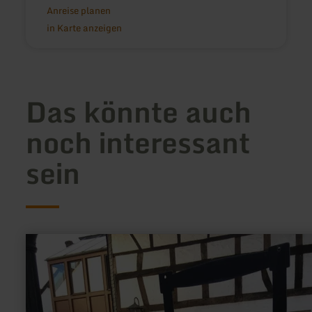
Anreise planen
in Karte anzeigen
Das könnte auch
noch interessant
sein
mehr
erfahren
zu:
Museum
Zum
alten
Eisen