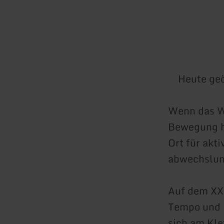
Heute geö
Wenn das We
Bewegung ha
Ort für akti
abwechslung
Auf dem XXL
Tempo und i
sich am Kle