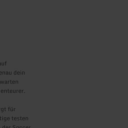
auf
genau dein
 warten
enteurer.
gt für
ige testen
 der Soccer