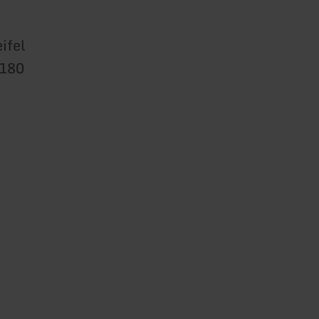
ifel
0180