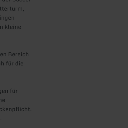
tterturm,
ringen
n kleine
ten Bereich
h für die
gen für
ne
ckenpflicht.
.