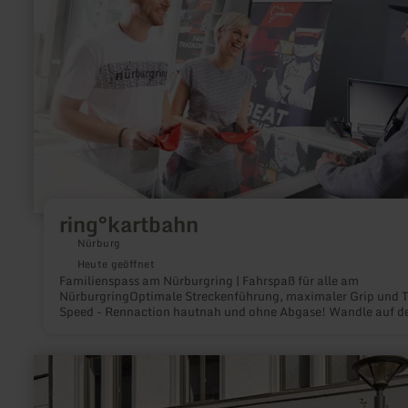
ring°kartbahn
Nürburg
Heute geöffnet
Familienspass am Nürburgring | Fahrspaß für alle am
NürburgringOptimale Streckenführung, maximaler Grip und 
Speed - Rennaction hautnah und ohne Abgase! Wandle auf d
Spuren der größten Rennfahrer mit der Elektro-Kart-Flotte au
ring°kartbahn.
mehr
erfahren
zu:
Coworking