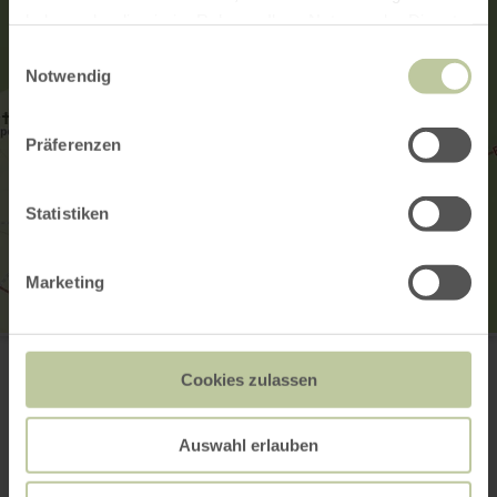
haben oder die sie im Rahmen Ihrer Nutzung der Dienste
gesammelt haben.
Einwilligungsauswahl
Notwendig
Präferenzen
Statistiken
Marketing
Gin Manufaktur Blum
Bergfelderhof 1
Cookies zulassen
54576 Hillesheim
+49 6593 367
E-Mail
Auswahl erlauben
Webseite
Anreise planen