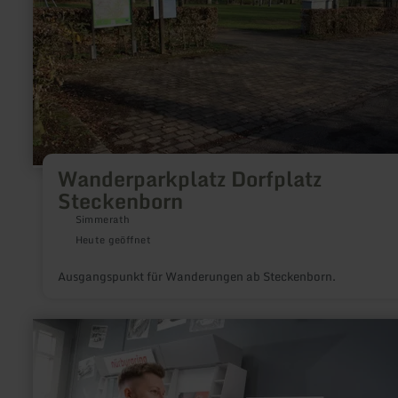
Wanderparkplatz Dorfplatz
Steckenborn
Simmerath
Heute geöffnet
Ausgangspunkt für Wanderungen ab Steckenborn.
mehr
erfahren
zu:
ring°kartbahn