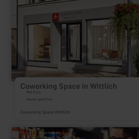
Space
in
Wittlich
Coworking Space in Wittlich
Wittlich
Heute geöffnet
Coworking Space Wittlich
mehr
erfahren