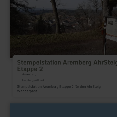
Stempelstation
Aremberg
AhrSteig
Etappe
2
Stempelstation Aremberg AhrStei
Etappe 2
Aremberg
Heute geöffnet
Stempelstation Aremberg Etappe 2 für den AhrSteig
Wanderpass
mehr
erfahren
zu: