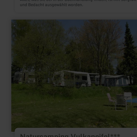
und Bedacht ausgewählt worden.
mehr
erfahren
zu:
Naturcamping
Vulkaneifel***
Naturcamping Vulkaneifel***