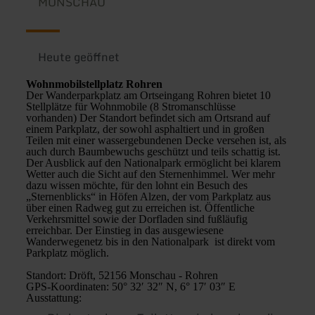
MONSCHAU
Heute geöffnet
Wohnmobilstellplatz Rohren
Der Wanderparkplatz am Ortseingang Rohren bietet 10
Stellplätze für Wohnmobile (8 Stromanschlüsse
vorhanden) Der Standort befindet sich am Ortsrand auf
einem Parkplatz, der sowohl asphaltiert und in großen
Teilen mit einer wassergebundenen Decke versehen ist, als
auch durch Baumbewuchs geschützt und teils schattig ist.
Der Ausblick auf den Nationalpark ermöglicht bei klarem
Wetter auch die Sicht auf den Sternenhimmel. Wer mehr
dazu wissen möchte, für den lohnt ein Besuch des
„Sternenblicks“ in Höfen Alzen, der vom Parkplatz aus
über einen Radweg gut zu erreichen ist. Öffentliche
Verkehrsmittel sowie der Dorfladen sind fußläufig
erreichbar. Der Einstieg in das ausgewiesene
Wanderwegenetz bis in den Nationalpark ist direkt vom
Parkplatz möglich.
Standort: Dröft, 52156 Monschau - Rohren
GPS-Koordinaten: 50° 32′ 32″ N, 6° 17′ 03″ E
Ausstattung: