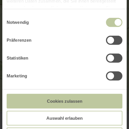
weiteren Daten zusammen, die Sie ihnen bereitgestellt
haben oder die sie im Rahmen Ihrer Nutzung der Dienste
gesammelt haben.
Einwilligungsauswahl
Notwendig
Präferenzen
Statistiken
Marketing
Cookies zulassen
Wohnmobilstellplatz Rohren
Auswahl erlauben
Dröft
52156 Monschau-Rohren