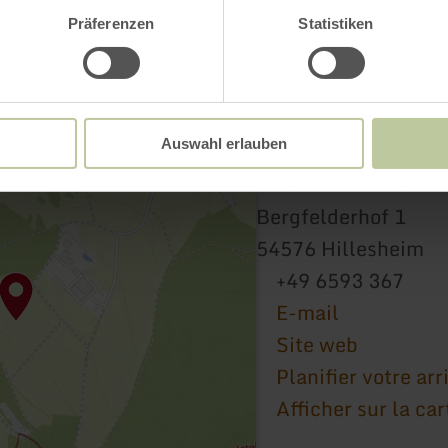
Präferenzen
Statistiken
Auswahl erlauben
Gin Manufaktur Bl
Bergfelderhof 1
54576 Hillesheim
+49 6593 367
E-mail
Site web
Planifier votre arr
Afficher sur la car