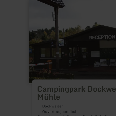
en
savoir
plus
sur
:
Campingpark
Dockweiler
Mühle
Campingpark Dockwei
Mühle
Dockweiler
Ouvert aujourd'hui