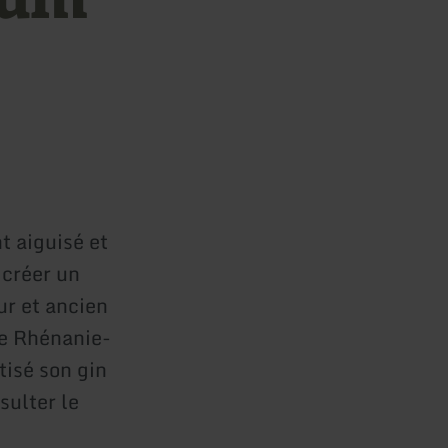
t aiguisé et
 créer un
ur et ancien
de Rhénanie-
tisé son gin
ulter le