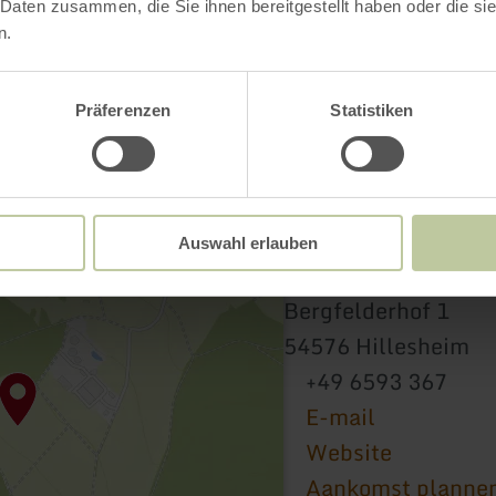
 Daten zusammen, die Sie ihnen bereitgestellt haben oder die s
n.
Präferenzen
Statistiken
Auswahl erlauben
Gin Manufaktur Bl
Bergfelderhof 1
54576 Hillesheim
+49 6593 367
E-mail
Website
Aankomst planne