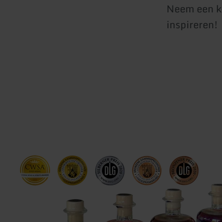
Neem een k
inspireren!