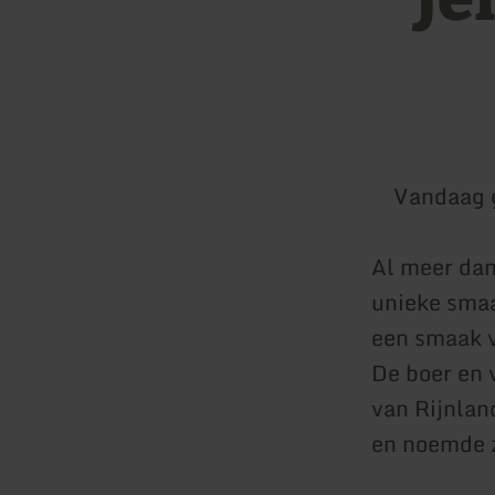
Vandaag 
Al meer dan
unieke smaa
een smaak v
De boer en 
van Rijnlan
en noemde z