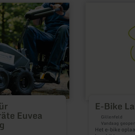
meer
informatie
over:
E-
Bike
Ladestation
Gillenfeld
ür
E-Bike La
räte Euvea
Gillenfeld
g
Vandaag geope
Het e-bike oplaa