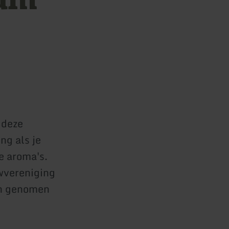
 deze
ng als je
e aroma's.
wvereniging
ch genomen