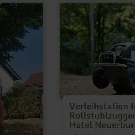
meer
informatie
over:
Verleihstation
für
Rollstuhlzuggeräte
Euvea
Hotel
Neuerburg
Verleihstation f
Rollstuhlzugge
Hotel Neuerbur