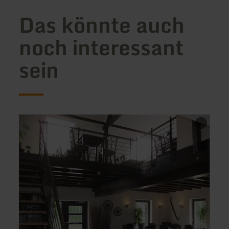
Das könnte auch
noch interessant
sein
mehr
mehr
erfahren
erfah
zu:
zu:
Üxheim
Resta
-
Hotel
Restaurant
Haue
Die
Scheune