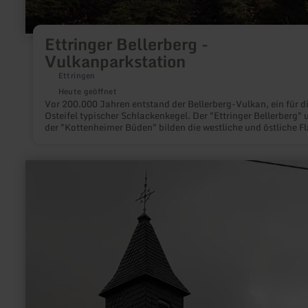
Ettringer Bellerberg -
Vulkanparkstation
Ettringen
Heute geöffnet
Vor 200.000 Jahren entstand der Bellerberg-Vulkan, ein für d
Osteifel typischer Schlackenkegel. Der "Ettringer Bellerberg" 
der "Kottenheimer Büden" bilden die westliche und östliche Flanke
des großen Bellerberg-Vulkans. Vom Gipfel des " Ettringer
Bellerberges" hat man einen fantastischen Ausblick auf die
umliegende Vulkanische Osteifel.
mehr
erfahren
zu:
Kapelle
"Zur
Geburt
Marias"
in
Langscheid