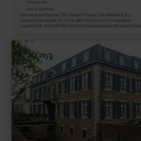
Langscheid
Heute geöffnet
Die heutige Kapelle "Zur Geburt Marias" im Helleweg 3 in
Langscheid wurde im Jahre 1847 erbaut und ist tagsüber
zugänglich. Sie befindet sich schräg gegenüber der eindrucks
Dorflinde im Ortskern.Die kleine Gemeinde Langscheid selbst 
idyllisch inmitten der Wacholderheiden.
mehr
erfahren
zu:
Kupferhof
Schart