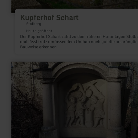
Kupferhof Schart
Stolberg
Heute geöffnet
Der Kupferhof Schart zählt zu den früheren Hofanlagen Stolb
und lässt trotz umfassendem Umbau noch gut die ursprünglic
Bauweise erkennen
mehr
erfahren
zu:
Riedener
Fußfälle