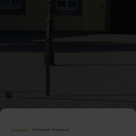
Startseite
Johanniter-Komturei