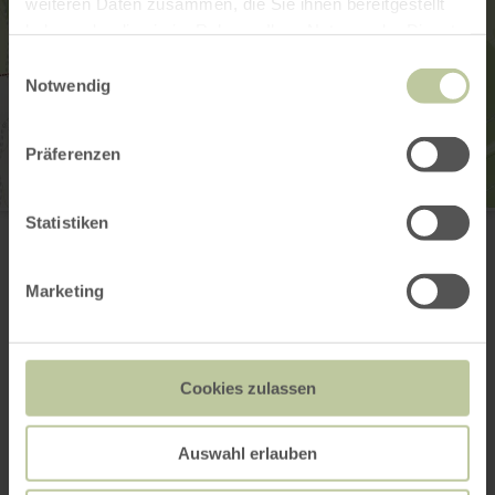
weiteren Daten zusammen, die Sie ihnen bereitgestellt
haben oder die sie im Rahmen Ihrer Nutzung der Dienste
gesammelt haben.
Einwilligungsauswahl
Notwendig
Präferenzen
Johanniter-Komturei
Statistiken
Kirchstraße 26
53518 Adenau
E-Mail
Marketing
Webseite
Anreise planen
in Karte anzeigen
Cookies zulassen
Auswahl erlauben