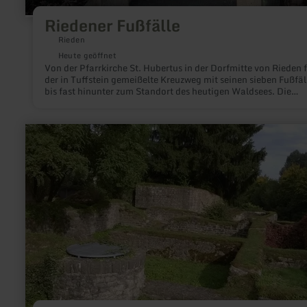
Riedener Fußfälle
Rieden
Heute geöffnet
Von der Pfarrkirche St. Hubertus in der Dorfmitte von Rieden 
der in Tuffstein gemeißelte Kreuzweg mit seinen sieben Fußfäl
bis fast hinunter zum Standort des heutigen Waldsees. Die
einzelnen Stationen zeigen den Leidensweg Jesu Christi.
mehr
erfahren
zu:
Ausgrabungsstätte
-
Villa
Sarabodis