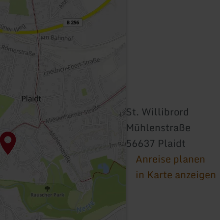
St. Willibrord
Mühlenstraße
56637 Plaidt
Anreise planen
in Karte anzeigen