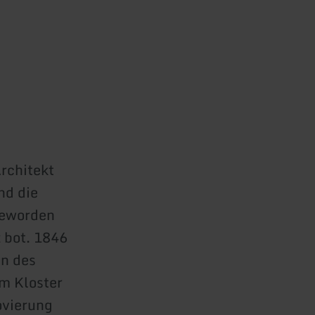
rchitekt
nd die
 geworden
 bot. 1846
en des
om Kloster
ovierung