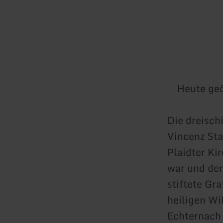
Heute geö
Die dreisch
Vincenz Sta
Plaidter Ki
war und der
stiftete Gr
heiligen Wi
Echternach