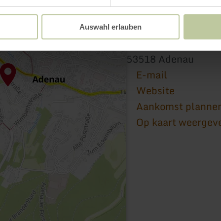
Johanniter-Komture
Auswahl erlauben
Kirchstraße 26
53518 Adenau
E-mail
Website
Aankomst planne
Op kaart weergev