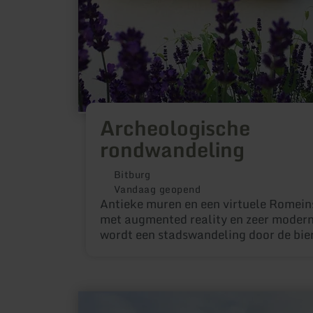
Archeologische
rondwandeling
Bitburg
Vandaag geopend
Antieke muren en een virtuele Romein
met augmented reality en zeer modern
wordt een stadswandeling door de bi
van de Eifel tot een tijdreis.
meer
informatie