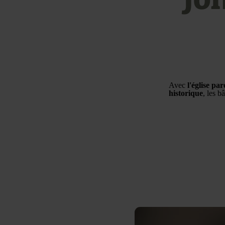
Avec
l'église pa
historique
, les b