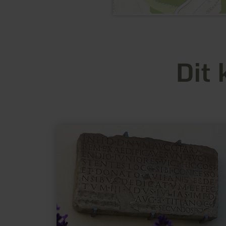
Dit 
meer
informatie
over:
Archeologische
rondwandeling