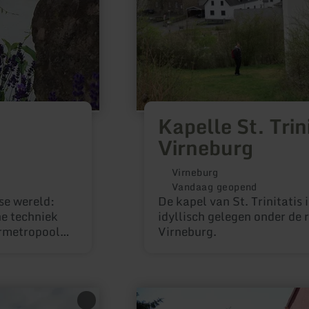
Kapelle St. Trini
Virneburg
Virneburg
Vandaag geopend
se wereld:
De kapel van St. Trinitatis 
e techniek
idyllisch gelegen onder de 
ermetropool
Virneburg.
meer
informatie