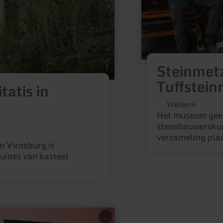
Steinmet
Tuffstei
tatis in
Weibern
Het museum geeft
steenhouwerskun
verzameling plaa
in Virneburg is
ruïnes van kasteel