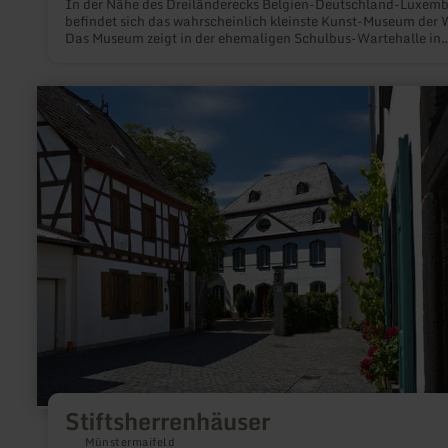
In der Nähe des Dreiländerecks Belgien-Deutschland-Luxem
befindet sich das wahrscheinlich kleinste Kunst-Museum der W
Das Museum zeigt in der ehemaligen Schulbus-Wartehalle in
Welchenhausen die Werke von Künstlerinnen und Künstlern d
umliegenden Länder in wechselnden Ausstellungen.
mehr
erfahren
zu:
Stiftsherrenhäuser
Stiftsherrenhäuser
Münstermaifeld