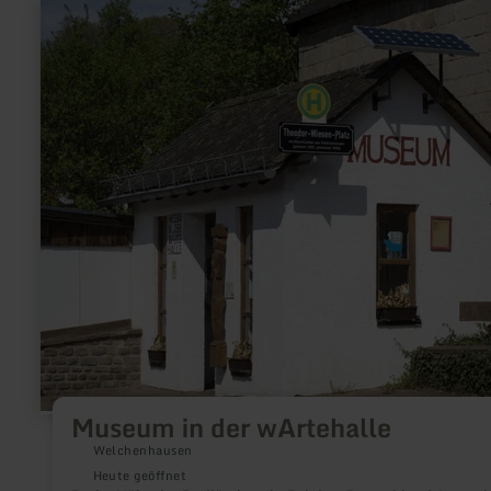
mehr
erfahren
zu:
Museum
in
der
wArtehalle
Museum in der wArtehalle
Welchenhausen
Heute geöffnet