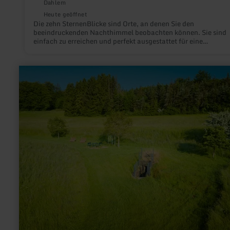
Dahlem
Heute geöffnet
Die zehn SternenBlicke sind Orte, an denen Sie den
beeindruckenden Nachthimmel beobachten können. Sie sind
einfach zu erreichen und perfekt ausgestattet für eine
astronomische Entdeckungsreise auf eigene Faust. Spannend
Informationen und passende Installationen helfen dabei, die
Faszination der Sternenbetrachtung zu vertiefen.Jedem
mehr
SternenBlick wurde ein eigenes Thema verliehen. Dort werden
erfahren
vielfältige Aspekte zur Astronomie und Nachtnatur sowie zu d
zu:
örtlichen Besonderheiten gezeigt.
Lieserquelle