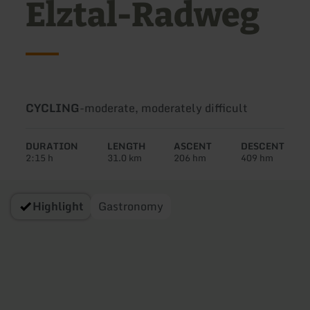
Elztal-Radweg
Type
Difficulty:
CYCLING
-
moderate, moderately difficult
of
tour:
DURATION
LENGTH
ASCENT
DESCENT
2:15 h
31.0 km
206 hm
409 hm
Highlight
Gastronomy