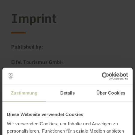
Imprint
Published by:
Eifel Tourismus GmbH
Kalvarienbergstr. 1
54595 Prüm
Commercial register: HRB 32284
Zustimmung
Details
Über Cookies
Register court: Wittlich
Diese Webseite verwendet Cookies
Represented by:
Wolfgang Reh
Wir verwenden Cookies, um Inhalte und Anzeigen zu
personalisieren, Funktionen für soziale Medien anbieten