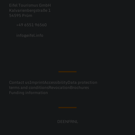
Eifel Tourismus GmbH
Kalvarienbergstraße 1
54595 Prüm
+49 6551 96560
info@eifel.info
Facebook
Instagram
Pinterest
YouTube
Contact us
Imprint
Accessibility
Data protection
terms and conditions
Revocation
Brochures
Funding information
DE
EN
FR
NL