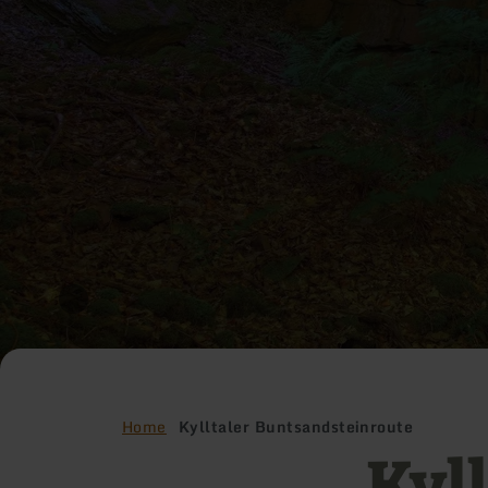
Home
Kylltaler Buntsandsteinroute
Kyll