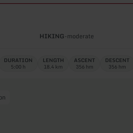
Type
Difficulty:
HIKING
-
moderate
of
tour:
DURATION
LENGTH
ASCENT
DESCENT
5:00 h
18.4 km
356 hm
356 hm
on