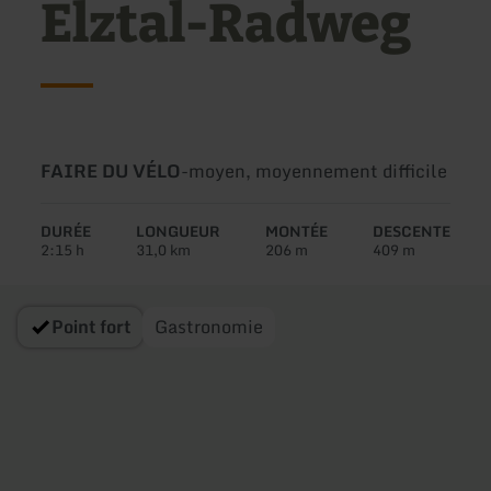
Elztal-Radweg
Type
Difficulté:
FAIRE DU VÉLO
-
moyen, moyennement difficile
de
circuit:
DURÉE
LONGUEUR
MONTÉE
DESCENTE
2:15 h
31,0 km
206 m
409 m
Point fort
Gastronomie