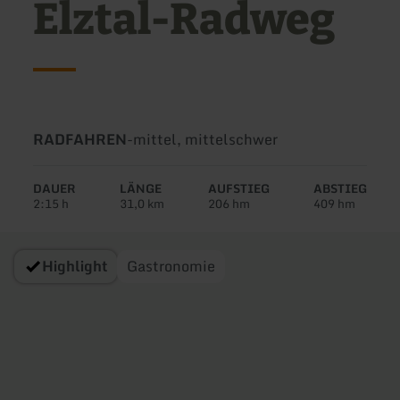
Elztal-Radweg
Art
Schwierigkeit:
RADFAHREN
-
mittel, mittelschwer
der
Tour:
DAUER
LÄNGE
AUFSTIEG
ABSTIEG
2:15 h
31,0 km
206 hm
409 hm
Highlight
Gastronomie