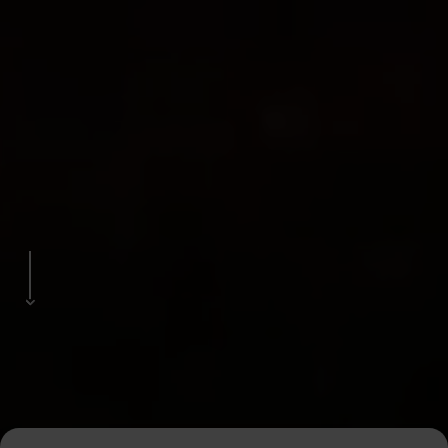
Pause
video